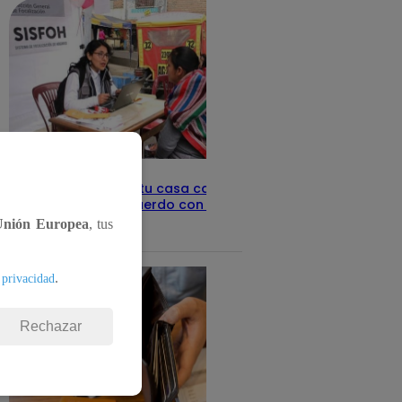
Revisa con tu DNI si tu casa califica
como pobre, de acuerdo con el Sisfoh
Unión Europea
, tus
Te ayudo
25 de mayo 2026
.
 privacidad
Rechazar