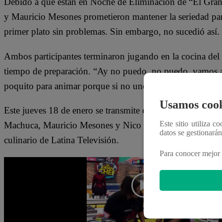
Debido a que están en Noche de Eliminación de “El G
y Mauricio Mesones prometieron mantener la seriedad para 
primer plato sin problemas. Sin embargo, no sucedió así.
Ambos participantes terminaron jugando en la cocina del
tiempo de preparación. “Ay no puedo, no puedo, vamos a 
poquito para animar porque si no uno se pone tenso”, 
Usamos cook
Este jueves 18 de enero se transmite el nuevo episodio
Este sitio utiliza c
Machuca, Mauricio Mesones y Nico Ponce se enfrentan en
datos se gestionará
culinario de Latina Televisión.
Para conocer mejor 