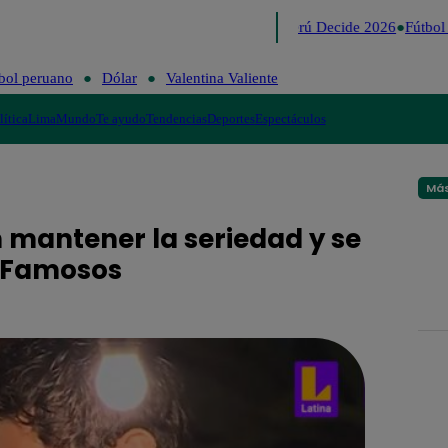
Lo último
Me Caigo de Risa
Perú Decide 2026
Fútbol 
bol peruano
Dólar
Valentina Valiente
lítica
Lima
Mundo
Te ayudo
Tendencias
Deportes
Espectáculos
Más
 mantener la seriedad y se
f Famosos