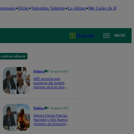
peruano
Dólar
Valentina Valiente
Lo último
Me Caigo de Risa
Perú 
TV en vivo
MENÚ
 vistos ahora
Política
07 de agosto 2026
MEF anuncia que
aumento del sueldo
mínimo será en dos
etapas: "El primero,
posiblemente, de S/
100 y el otro de S/ 70"
Política
07 de agosto 2026
Menos Fiestas Patrias,
Navidad y Año Nuevo:
ministro de Economía
anuncia que se
moverán los feriados