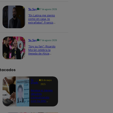
a los viernes
Yo Soy
07 de agosto 2026
"En Latina me siento
como en casa, lo
extrañaba": Franco
Cabrera emocionado
por estreno de Yo Soy
2026
Yo Soy
07 de agosto 2026
"Soy su fan": Ricardo
Morán celebra la
llegada de Alicia
Mercado a Yo Soy
2026
tacados
Te
26 de mayo
ayudo
2025
Revisa si tienes
deudas
consultando
con tu DNI:
aquí los
detalles