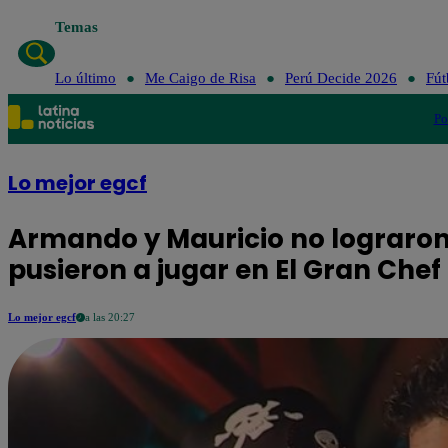
Temas
Lo último
Me Caigo de Risa
Perú Decide 2026
Fút
Po
Lo mejor egcf
Armando y Mauricio no lograron
pusieron a jugar en El Gran Che
Lo mejor egcf
a las 20:27