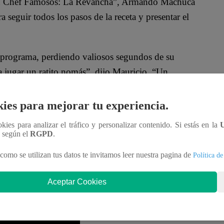
ran Chef Famosos: La Revancha”, Armando Machuca
seguir todos los pasos de la receta y presentar el
 programa, perdiendo valiosos segundos de su
jugar un ratito nomás”, dijo Mauricio. “Un
agregó Armando.
ies para mejorar tu experiencia.
 de “El Gran Chef Famosos: La Revancha”. Armando
ookies para analizar el tráfico y personalizar contenido. Si estás en la
 la cocina por su permanencia en el programa
n según el
RGPD
.
como se utilizan tus datos te invitamos leer nuestra pagina de
Política de
Aceptar Cookies