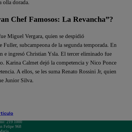
a olla dorada.
Gran Chef Famosos: La Revancha”?
e Miguel Vergara, quien se despidió
Ale Fuller, subcampeona de la segunda temporada. En
 e ingresó Christian Ysla. El tercer eliminado fue
ano. Karina Calmet dejó la competencia y Nico Ponce
tencia. A ellos, se les suma Renato Rossini Jr, quien
e Junior Silva.
rtículo
ono: 219 1000
n Felipe 968
María