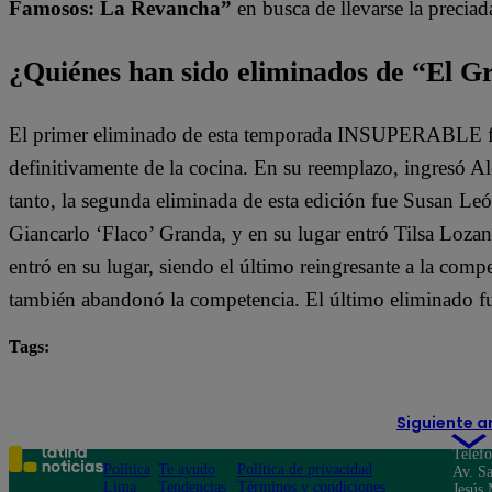
Famosos: La Revancha”
en busca de llevarse la preciad
¿Quiénes han sido eliminados de “El 
El primer eliminado de esta temporada INSUPERABLE fu
definitivamente de la cocina. En su reemplazo, ingresó 
tanto, la segunda eliminada de esta edición fue Susan León
Giancarlo ‘Flaco’ Granda, y en su lugar entró Tilsa Loz
entró en su lugar, siendo el último reingresante a la compe
también abandonó la competencia. El último eliminado fu
Tags:
destacada minuto
El Gran Chef Famosos
Siguiente a
Teléf
Política
Te ayudo
Política de privacidad
Av. Sa
Lima
Tendencias
Términos y condiciones
Jesús 