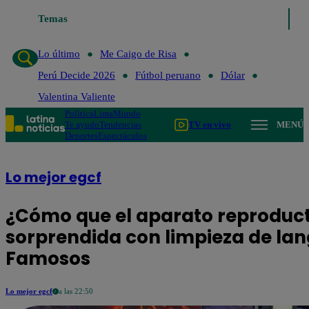
Temas
Lo último
Me Caigo de Risa
Perú Decide 2026
Fút
Lo último
Me Caigo de Risa
Perú Decide 2026
Fútbol peruano
Dólar
Valentina Valiente
Política
Lima
Mundo
Te ayudo
Tendencias
TV en vivo
MENÚ
Deportes
Espectáculos
Lo mejor egcf
¿Cómo que el aparato reproducto
sorprendida con limpieza de lan
Famosos
Lo mejor egcf
a las 22:50