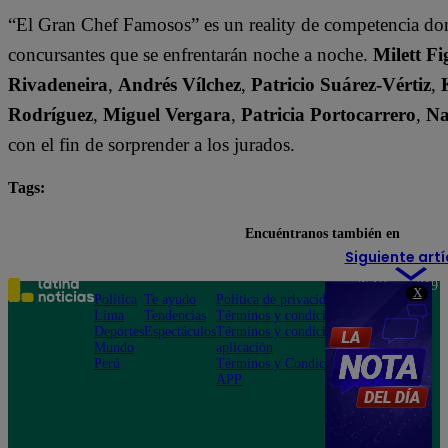
“El Gran Chef Famosos” es un reality de competencia dond
concursantes que se enfrentarán noche a noche.
Milett F
Rivadeneira
,
Andrés Vílchez
,
Patricio Suárez-Vértiz
,
Rodríguez
,
Miguel Vergara
,
Patricia Portocarrero
,
Na
con el fin de sorprender a los jurados.
Tags:
El Gran Chef Famosos
Encuéntranos también en
Siguiente artí
Teléfono: 219
X
Política
Te ayudo
Política de privacidad
1000
Lima
Tendencias
Términos y condiciones
Av. San
Deportes
Espectáculos
Términos y condiciones
Felipe 968
Mundo
aplicación
Jesús María
Perú
Términos y Condiciones
APP