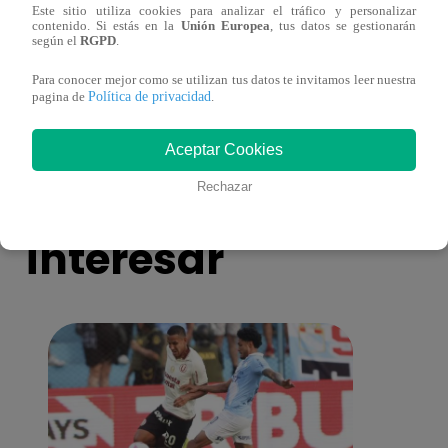
Este sitio utiliza cookies para analizar el tráfico y personalizar
¿Por qué Nelly Rossinelli se volvió viral
La ca
contenido. Si estás en la
Unión Europea
, tus datos se gestionarán
según el
RGPD
.
antes de Navidad?
conmo
Para conocer mejor como se utilizan tus datos te invitamos leer nuestra
Política de privacidad
pagina de
.
Aceptar Cookies
También te puede
Rechazar
interesar