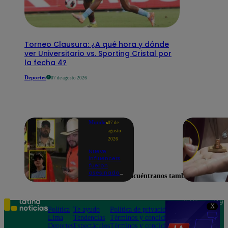
Torneo Clausura: ¿A qué hora y dónde
ver Universitario vs. Sporting Cristal por
la fecha 4?
Deportes
07 de agosto 2026
Mundo
07 de
agosto
2026
Nueve
influencers
fueron
asesinados
Encuéntranos también en
por la
guerra
interna en
el Cártel de
Teléfono: 219
X
Sinaloa
Política
Te ayudo
Política de privacidad
1000
Lima
Tendencias
Términos y condiciones
Av. San
Deportes
Espectáculos
Términos y condiciones
Felipe 968