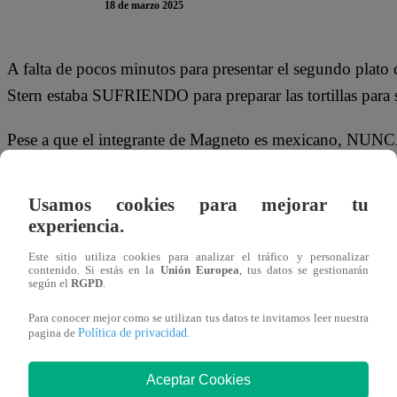
18 de marzo 2025
A falta de pocos minutos para presentar el segundo plato 
Stern estaba SUFRIENDO para preparar las tortillas para s
Pese a que el integrante de Magneto es mexicano, NUNCA
oportunidad de cocinar un plato nacional.
Usamos cookies para mejorar tu
experiencia.
Este sitio utiliza cookies para analizar el tráfico y personalizar
contenido. Si estás en la
Unión Europea
, tus datos se gestionarán
según el
RGPD
.
Para conocer mejor como se utilizan tus datos te invitamos leer nuestra
Política de privacidad
pagina de
.
Al notar el gran esfuerzo por parte de Mauri, la popular 
Aceptar Cookies
debe haber hecho Mauri en su vida. No creo que no haya h