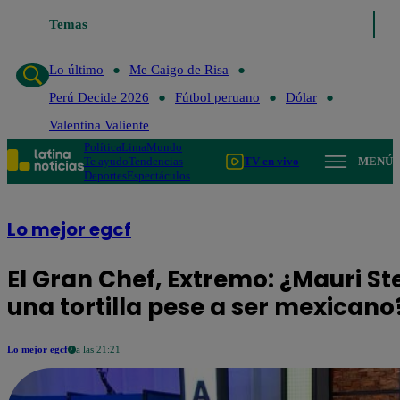
Lo último
Temas
Me Caigo de Risa
Perú Decide 2026
Fútbol perua
Lo último
Me Caigo de Risa
Perú Decide 2026
Fútbol peruano
Dólar
Valentina Valiente
Política
Lima
Mundo
Te ayudo
Tendencias
TV en vivo
MENÚ
Deportes
Espectáculos
Lo mejor egcf
El Gran Chef, Extremo: ¿Mauri 
una tortilla pese a ser mexicano
Lo mejor egcf
a las 21:21