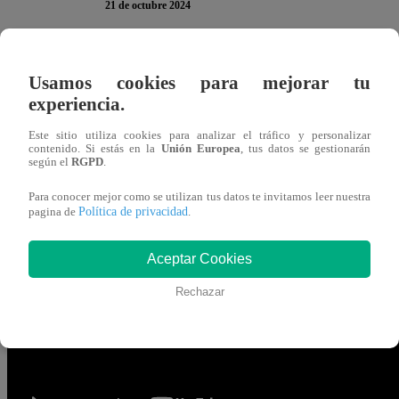
21 de octubre 2024
A
Canchita Centeno
le tocó trabajar en dupla con Chapa
Usamos cookies para mejorar tu
Famoso, La Academia
”. Pero la locutora terminó EX
experiencia.
Este sitio utiliza cookies para analizar el tráfico y personalizar
Lo único que le había indicado la participante era dónde p
contenido. Si estás en la
Unión Europea
, tus datos se gestionarán
según el
RGPD
.
actor de “Pituca sin Lucas” le hizo muchas veces la mism
Para conocer mejor como se utilizan tus datos te invitamos leer nuestra
Esto desesperó a Canchita, quien le respondió seriamente
Política de privacidad
pagina de
.
Hasta la miss Nelly te ha dicho que sí”.
“
Bueno… Pero, 
Aceptar Cookies
Chapasa.
Rechazar