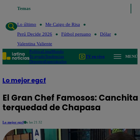
Temas
Lo último
Me Caigo de Risa
Perú Dec
Lo último
Me Caigo de Risa
Perú Decide 2026
Fútbol peruano
Dólar
Valentina Valiente
Política
Lima
Mundo
Te ayudo
Tendencias
TV en vivo
MENÚ
Deportes
Espectáculos
Lo mejor egcf
El Gran Chef Famosos: Canchita
terquedad de Chapasa
Lo mejor egcf
a las 21:32