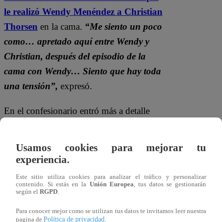
le realizó Wendy Menéndez a Christian
Thorsen
en la cama.
“Me siento un poco
como… apretado aquí entre Wendy y
Christian, después del episodio de la
cama con Wendy… Siento que hay toda
una tensión”,
expresó.
En el confesionario entró más a detalle
sobre su sentir con tener que estar en la
estación que está entre estos dos
Usamos cookies para mejorar tu
artistas.
“Palta, causa. Sáquenme de
experiencia.
aquí”,
comentó.
Este sitio utiliza cookies para analizar el tráfico y personalizar
contenido. Si estás en la
Unión Europea
, tus datos se gestionarán
según el
RGPD
.
Para conocer mejor como se utilizan tus datos te invitamos leer nuestra
Política de privacidad
pagina de
.