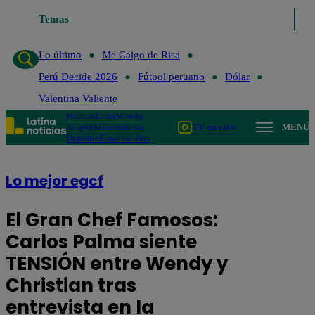
Temas
Lo último
Me Caigo de Risa
Perú De
Lo último
Me Caigo de Risa
Perú Decide 2026
Fútbol peruano
Dólar
Valentina Valiente
Política
Lima
Mundo
Te ayudo
Tendencias
TV en vivo
MENÚ
Deportes
Espectáculos
Lo mejor egcf
El Gran Chef Famosos:
Carlos Palma siente
TENSIÓN entre Wendy y
Christian tras
entrevista en la