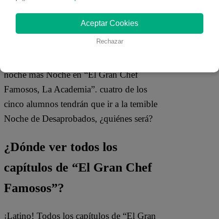
Aceptar Cookies
Rechazar
Este martes 3 de septiembre se vive una
noche más Noche en “El Gran Chef
Famosos, La Academia”. cuatro de los
cinco alumnos tendrán que ir a la temible
Noche de Desaprobados, ¿quiénes será?
¿Dónde ver todos los
capítulos de “El Gran Chef
Famosos”?
¡Latino! Todos los capítulos de “El Gran