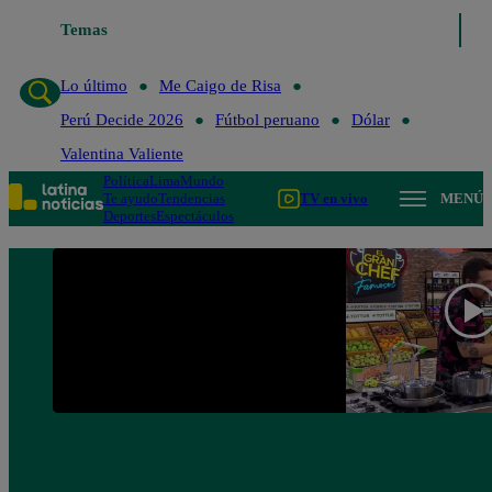
Temas
Lo último
Me Caigo de 
Lo último
Me Caigo de Risa
Perú Decide 2026
Fútbol peruano
Dólar
Valentina Valiente
Política
Lima
Mundo
Te ayudo
Tendencias
TV en vivo
MENÚ
Deportes
Espectáculos