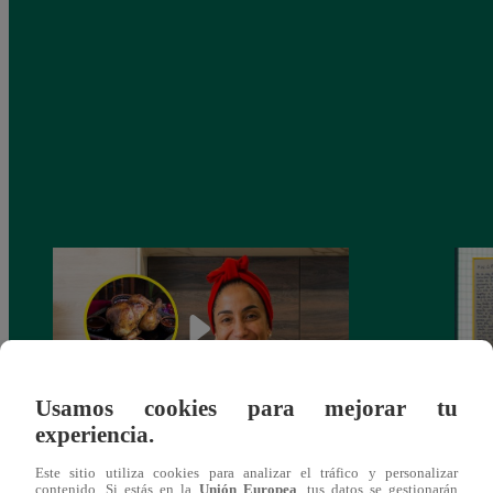
Usamos cookies para mejorar tu
experiencia.
¿Por qué Nelly Rossinelli se volvió viral
La ca
Este sitio utiliza cookies para analizar el tráfico y personalizar
antes de Navidad?
conmo
contenido. Si estás en la
Unión Europea
, tus datos se gestionarán