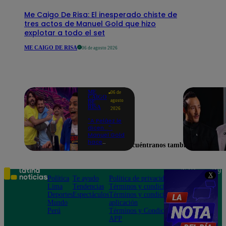
Me Caigo De Risa: El inesperado chiste de
tres actos de Manuel Gold que hizo
explotar a todo el set
ME CAIGO DE RISA
06 de agosto 2026
ME
06 de
CAIGO
agosto
DE
RISA
2026
"A Peláez le
dicen...":
Manuel Gold
hace
Encuéntranos también en
explotar de
risa a Julio
Díaz antes
de contar el
Teléfono: 219
X
chiste
Política
Te ayudo
Política de privacidad
1000
Lima
Tendencias
Términos y condiciones
Av. San
Deportes
Espectáculos
Términos y condiciones
Felipe 968
Mundo
aplicación
Jesús María
Perú
Términos y Condiciones
APP