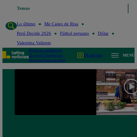
Temas
Lo último
Me Caigo de R
Lo último
Me Caigo de Risa
Perú Decide 2026
Fútbol peruano
Dólar
Valentina Valiente
Política
Lima
Mundo
Te ayudo
Tendencias
TV en vivo
MENÚ
Deportes
Espectáculos