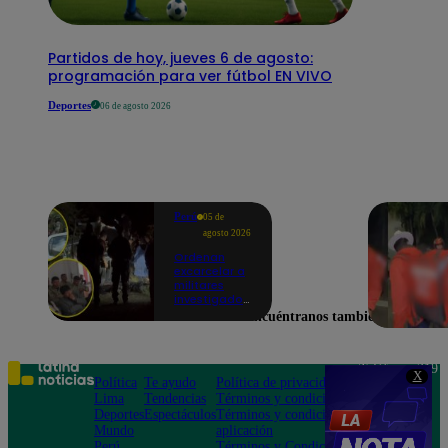
Partidos de hoy, jueves 6 de agosto:
programación para ver fútbol EN VIVO
Deportes
06 de agosto 2026
Perú
05 de
agosto 2026
Ordenan
excarcelar a
militares
investigados
por muerte
Encuéntranos también en
de jóvenes
durante
operativo en
Colcabamba
Teléfono: 219
X
Política
Te ayudo
Política de privacidad
1000
Lima
Tendencias
Términos y condiciones
Av. San
Deportes
Espectáculos
Términos y condiciones
Felipe 968
Mundo
aplicación
Jesús María
Perú
Términos y Condiciones