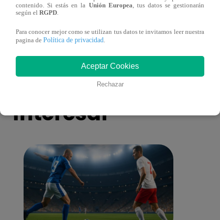
contenido. Si estás en la
Unión Europea
, tus datos se gestionarán
antes de Navidad?
conmo
según el
RGPD
.
Para conocer mejor como se utilizan tus datos te invitamos leer nuestra
Política de privacidad
pagina de
.
Aceptar Cookies
También te puede
Rechazar
interesar