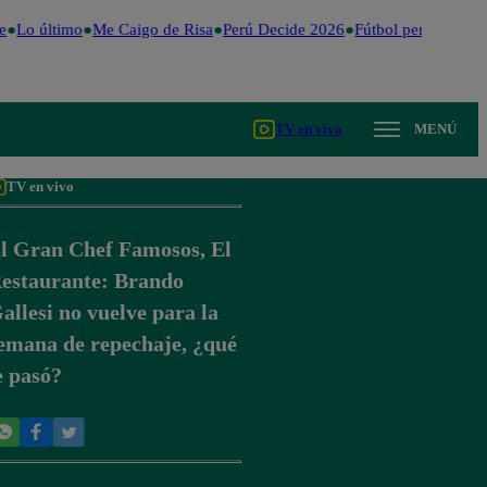
Lo último
Me Caigo de Risa
Perú Decide 2026
Fútbol peruano
Dól
TV en vivo
MENÚ
TV en vivo
l Gran Chef Famosos, El
estaurante: Brando
allesi no vuelve para la
emana de repechaje, ¿qué
e pasó?