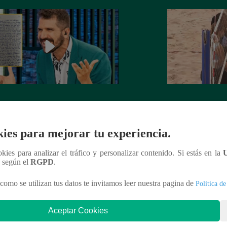
rta de despedida de José Peláez que
Hombre de PALAB
vió a los fans de “El Gran Chef”
cumple su apuesta y
de STEVE PAL
ies para mejorar tu experiencia.
ookies para analizar el tráfico y personalizar contenido. Si estás en la
n según el
RGPD
.
nteresar
como se utilizan tus datos te invitamos leer nuestra pagina de
Política de
Aceptar Cookies