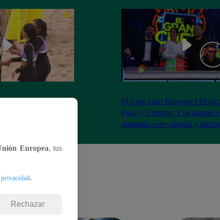
RA: José Peláez
El Gran Chef Famosos FINAL:
 se rapa tras la victoria
Palao y Christian Ysla agradece
AO
programa entre elogios y lágrim
Unión Europea
, tus
.
 privacidad
Rechazar