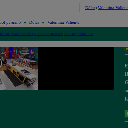
o de Risa
Perú Decide 2026
Fútbol peruano
Dólar
Valentina Valiente
bol peruano
Dólar
Valentina Valiente
lítica
Lima
Mundo
Te ayudo
Tendencias
Deportes
Espectáculos
E
R
G
s
l