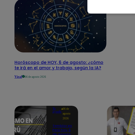
Horóscopo de HOY, 6 de agosto: ¿cómo
te irá en el amor y trabajo, según la IA?
Viral
06 de agosto 2026
Te
06 de
ayudo
agosto
2026
Temblor en
Perú hoy, 6
de agosto: