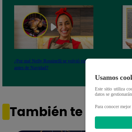
¿Por qué Nelly Rossinelli se volvió viral
La ca
antes de Navidad?
conmo
Usamos cook
Este sitio utiliza c
datos se gestionará
También te puede i
Para conocer mejor 