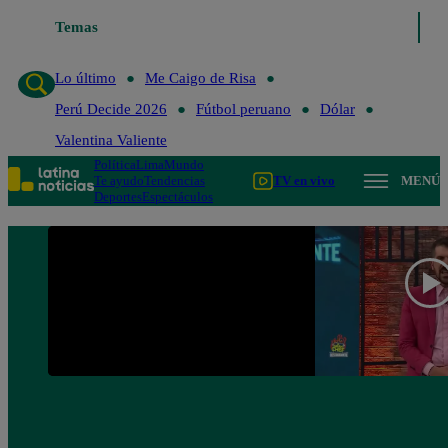
Temas
Lo último
Me Caigo de Risa
Perú Decide 2
Lo último
Me Caigo de Risa
Perú Decide 2026
Fútbol peruano
Dólar
Valentina Valiente
Política
Lima
Mundo
Te ayudo
Tendencias
TV en vivo
MENÚ
Deportes
Espectáculos