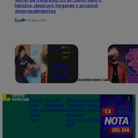
heridos, destruyó hogares y propició
desprendimientos
Perú
06 de agosto 2026
Lima
06 de
agosto
2026
Captan
en
cámara la
agresión
Encuéntranos también en
de una
psicóloga
contra un
niño con
Teléfono: 219
X
autismo:
Política
Te ayudo
Política de privacidad
1000
madre
Lima
Tendencias
Términos y condiciones
Av. San
denuncia
Deportes
Espectáculos
Términos y condiciones
Felipe 968
maltratos
Mundo
aplicación
Jesús María
contínuos
Perú
Términos y Condiciones
APP