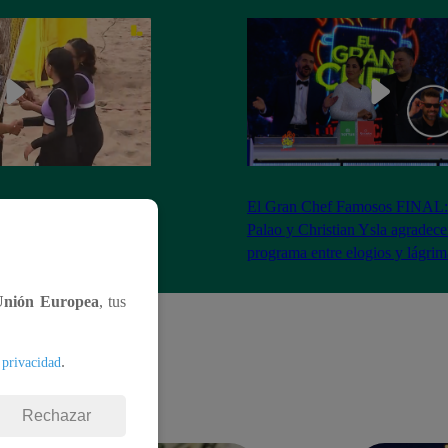
RA: José Peláez
El Gran Chef Famosos FINAL:
 se rapa tras la victoria
Palao y Christian Ysla agradece
AO
programa entre elogios y lágrim
Unión Europea
, tus
.
 privacidad
Rechazar