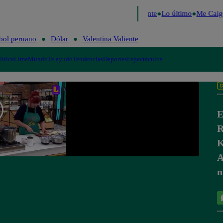
e 2026
Fútbol peruano
Dólar
Valentina Valiente
Lo último
Me Caigo
bol peruano
Dólar
Valentina Valiente
lítica
Lima
Mundo
Te ayudo
Tendencias
Deportes
Espectáculos
E
R
K
A
n