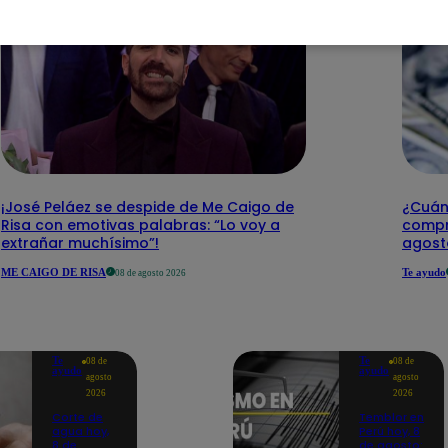
¡José Peláez se despide de Me Caigo de
¿Cuánt
Risa con emotivas palabras: “Lo voy a
compr
extrañar muchísimo”!
agost
ME CAIGO DE RISA
Te ayudo
08 de agosto 2026
Te
Te
08 de
08 de
ayudo
ayudo
agosto
agosto
2026
2026
Corte de
Temblor en
agua hoy,
Perú hoy, 8
8 de
de agosto: