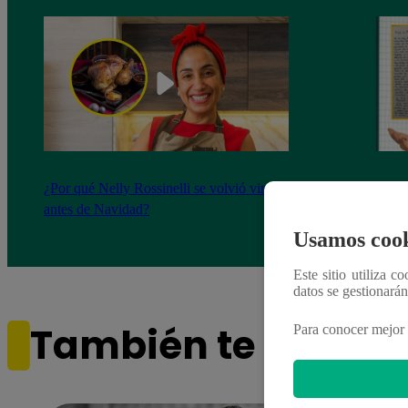
¿Por qué Nelly Rossinelli se volvió viral
La ca
antes de Navidad?
conmo
Usamos cook
Este sitio utiliza c
datos se gestionará
También te puede i
Para conocer mejor 