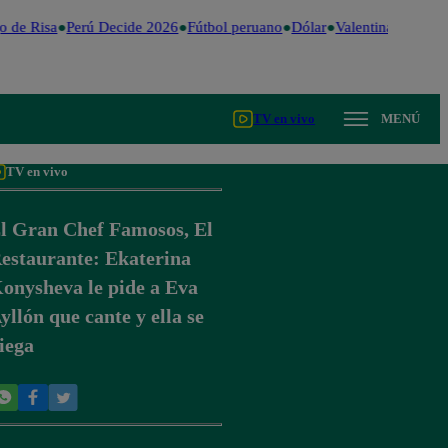
 de Risa
Perú Decide 2026
Fútbol peruano
Dólar
Valentina Valiente
TV en vivo
MENÚ
TV en vivo
l Gran Chef Famosos, El
estaurante: Ekaterina
onysheva le pide a Eva
yllón que cante y ella se
iega