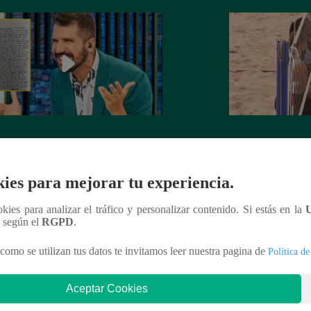
rta de despedida de José Peláez que
Hombre de PALAB
vió a los fans de “El Gran Chef”
cumple su apuesta y
de STEVE PAL
ies para mejorar tu experiencia.
ookies para analizar el tráfico y personalizar contenido. Si estás en la
n según el
RGPD
.
nteresar
como se utilizan tus datos te invitamos leer nuestra pagina de
Política de
Aceptar Cookies