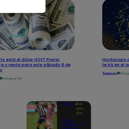
o está el dólar HOY? Precio,
Horóscopo d
a y venta para este sábado 8 de
te irá en el 
o
Tendencias
08 de a
08 de agosto 2026
Deportes
08 de
agosto
2026
Torneo
Clausura: ¿A
qué hora y