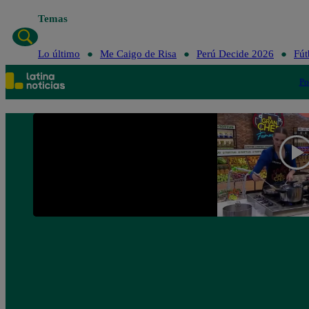
Temas
Lo último
Me Caigo de Risa
Perú Decid
Lo último
Me Caigo de Risa
Perú Decide 2026
Fút
Po