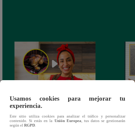
Usamos cookies para mejorar tu
¿Por qué Nelly Rossinelli se volvió viral
La ca
experiencia.
antes de Navidad?
conmo
Este sitio utiliza cookies para analizar el tráfico y personalizar
contenido. Si estás en la
Unión Europea
, tus datos se gestionarán
según el
RGPD
.