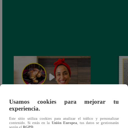
Usamos cookies para mejorar tu
experiencia.
¿Por qué Nelly Rossinelli se volvió viral
La ca
antes de Navidad?
conmo
Este sitio utiliza cookies para analizar el tráfico y personalizar
contenido. Si estás en la
Unión Europea
, tus datos se gestionarán
según el
RGPD
.