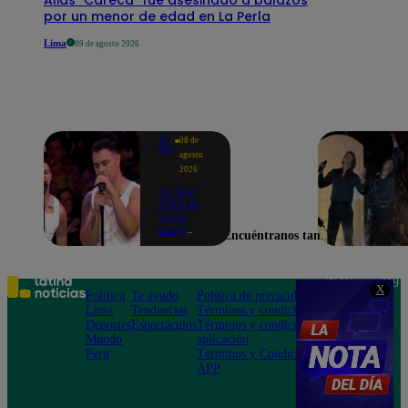
por un menor de edad en La Perla
Lima
09 de agosto 2026
Yo
08 de
Soy
agosto
2026
Yo Soy
2026 EN
VIVO:
Favio
Encuéntranos también en
Enríquez
sorprende
como
Ricky
Teléfono: 219
X
Martin y
Política
Te ayudo
Política de privacidad
1000
pone a
Lima
Tendencias
Términos y condiciones
Av. San
bailar a
Deportes
Espectáculos
Términos y condiciones
Felipe 968
todos en
Mundo
aplicación
Jesús María
pleno
Perú
Términos y Condiciones
CASTING
APP
EN VIVO