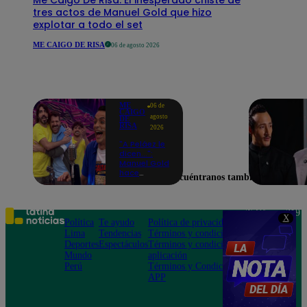
tres actos de Manuel Gold que hizo
explotar a todo el set
ME CAIGO DE RISA
06 de agosto 2026
ME
06 de
CAIGO
agosto
DE
RISA
2026
"A Peláez le
dicen...":
Manuel Gold
hace
Encuéntranos también en
explotar de
risa a Julio
Díaz antes
de contar el
Teléfono: 219
X
chiste
Política
Te ayudo
Política de privacidad
1000
Lima
Tendencias
Términos y condiciones
Av. San
Deportes
Espectáculos
Términos y condiciones
Felipe 968
Mundo
aplicación
Jesús María
Perú
Términos y Condiciones
APP