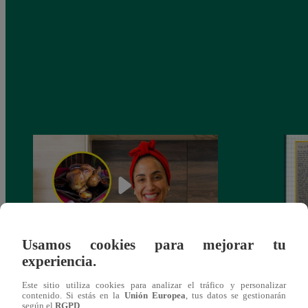
Usamos cookies para mejorar tu
experiencia.
¿Por qué Nelly Rossinelli se volvió viral
La ca
antes de Navidad?
conmo
Este sitio utiliza cookies para analizar el tráfico y personalizar
contenido. Si estás en la
Unión Europea
, tus datos se gestionarán
según el
RGPD
.