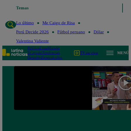
Lo último
Temas
Me Caigo de Risa
Perú Decide 2026
Fútbol peruano
Lo último
Me Caigo de Risa
Perú Decide 2026
Fútbol peruano
Dólar
Valentina Valiente
Política
Lima
Mundo
Te ayudo
Tendencias
TV en vivo
MENÚ
Deportes
Espectáculos