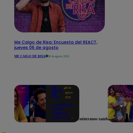
Me Caigo de Risa: Encuesta del REACT,
jueves 06 de agosto
ME CAIGO DE RISA
06 de agosto 2026
ME
06 de
CAIGO
agosto
DE
RISA
2026
"A Machuca
le dicen
'Árbol sin
ramas'...": El
Encuéntranos también en
chiste de
Yiddá
Eslava que