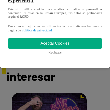
experiencia.
Este sitio utiliza cookies para analizar el tráfico y personalizar
contenido. Si estás en la
Unión Europea
, tus datos se gestionarán
según el
RGPD
.
¿Por qué Nelly Rossinelli se volvió viral
La ca
antes de Navidad?
conmo
Para conocer mejor como se utilizan tus datos te invitamos leer nuestra
Política de privacidad
pagina de
.
Aceptar Cookies
Rechazar
También te puede
interesar