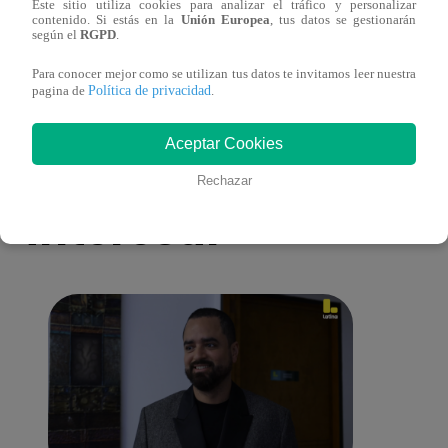
Este sitio utiliza cookies para analizar el tráfico y personalizar
antes de Navidad?
conmo
contenido. Si estás en la
Unión Europea
, tus datos se gestionarán
según el
RGPD
.
Para conocer mejor como se utilizan tus datos te invitamos leer nuestra
Política de privacidad
pagina de
.
Aceptar Cookies
También te puede
Rechazar
interesar