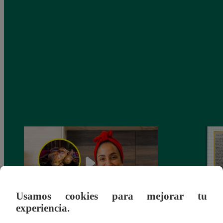
Usamos cookies para mejorar tu
experiencia.
¿Por qué Nelly Rossinelli se volvió viral
La ca