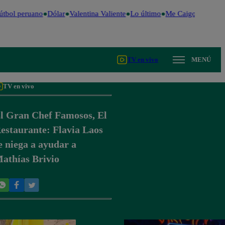
tbol peruano
Dólar
Valentina Valiente
Lo último
Me Caigo de Risa
TV en vivo
MENÚ
TV en vivo
l Gran Chef Famosos, El
estaurante: Flavia Laos
e niega a ayudar a
athías Brivio