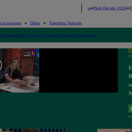
Lo último
Me Caigo de Risa
Perú Decide 2026
Fú
bol peruano
Dólar
Valentina Valiente
lítica
Lima
Mundo
Te ayudo
Tendencias
Deportes
Espectáculos
E
R
s
M