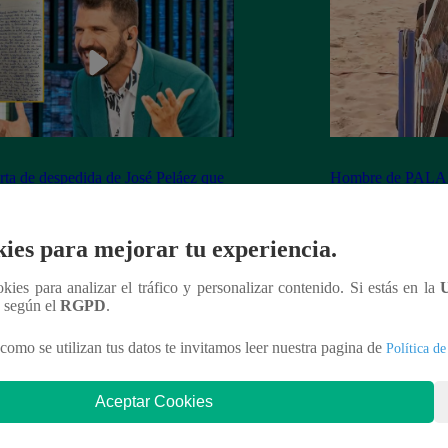
rta de despedida de José Peláez que
Hombre de PALAB
vió a los fans de “El Gran Chef”
cumple su apuesta y
de STEVE PAL
ies para mejorar tu experiencia.
ookies para analizar el tráfico y personalizar contenido. Si estás en la
n según el
RGPD
.
nteresar
como se utilizan tus datos te invitamos leer nuestra pagina de
Política de
Aceptar Cookies