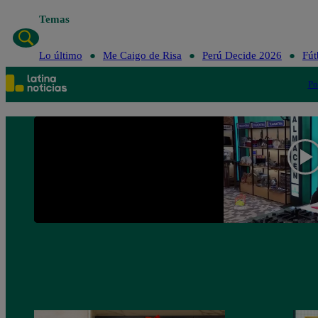
Temas
Lo último
Me Caigo de Risa
Perú Decide 2026
Fút
Po