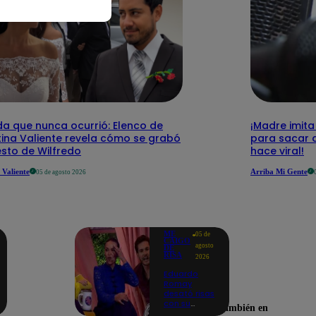
da que nunca ocurrió: Elenco de
¡Madre imita
tina Valiente revela cómo se grabó
para sacar a
esto de Wilfredo
hace viral!
 Valiente
Arriba Mi Gente
05 de agosto 2026
ME
05 de
CAIGO
agosto
DE
RISA
2026
Eduardo
Romay
desató risas
con su
Encuéntranos también en
inesperada