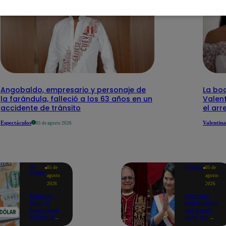
Angobaldo, empresario y personaje de
La bo
la farándula, falleció a los 63 años en un
Valen
accidente de tránsito
el arr
Espectáculos
Valentina
05 de agosto 2026
Te
Política
05 de
05 de
ayudo
agosto
agosto
2026
2026
Dólar en
Canciller
Perú: a
sobre visita
cuánto se
del papa
cotizó el
León XIV:
cierre de
“Keiko