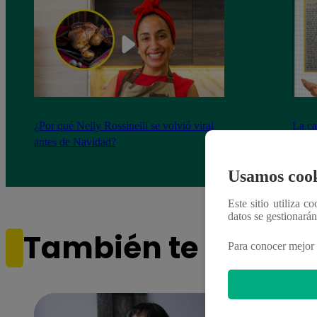
¿Por qué Nelly Rossinelli se volvió viral
La ca
antes de Navidad?
conmo
Usamos cook
Este sitio utiliza c
datos se gestionará
También te puede i
Para conocer mejor 