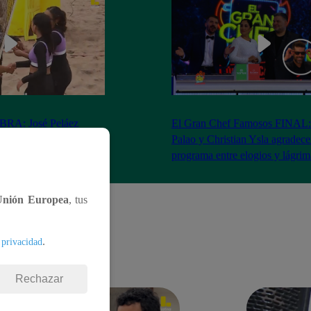
RA: José Peláez
El Gran Chef Famosos FINAL:
 se rapa tras la victoria
Palao y Christian Ysla agradece
AO
programa entre elogios y lágrim
Unión Europea
, tus
.
 privacidad
Rechazar