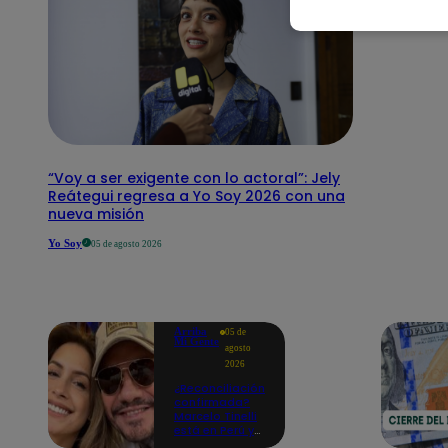
“Voy a ser exigente con lo actoral”: Jely
Reátegui regresa a Yo Soy 2026 con una
nueva misión
Yo Soy
05 de agosto 2026
Arriba
05 de
Mi Gente
agosto
2026
¿Reconciliación
confirmada?
Marcelo Tinelli
está en Perú y
se reencuentra