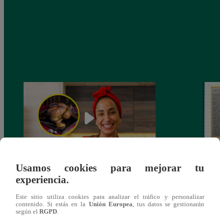
Usamos cookies para mejorar tu
¿Por qué Nelly Rossinelli se volvió viral
La ca
experiencia.
antes de Navidad?
conmo
Este sitio utiliza cookies para analizar el tráfico y personalizar
contenido. Si estás en la
Unión Europea
, tus datos se gestionarán
según el
RGPD
.