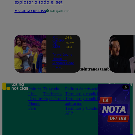
explotar a todo el set
ME CAIGO DE RISA
06 de agosto 2026
ME
06 de
CAIGO
agosto
DE
RISA
2026
"A Peláez le
dicen...":
Manuel Gold
hace
Encuéntranos también en
explotar de
risa a Julio
Díaz antes
de contar el
Teléfono: 219
X
chiste
Política
Te ayudo
Política de privacidad
1000
Lima
Tendencias
Términos y condiciones
Av. San
Deportes
Espectáculos
Términos y condiciones
Felipe 968
Mundo
aplicación
Jesús María
Perú
Términos y Condiciones
APP