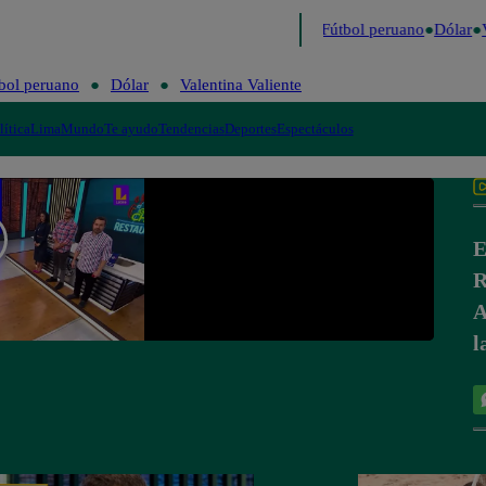
último
Me Caigo de Risa
Perú Decide 2026
Fútbol peruano
Dólar
V
bol peruano
Dólar
Valentina Valiente
lítica
Lima
Mundo
Te ayudo
Tendencias
Deportes
Espectáculos
E
R
A
l