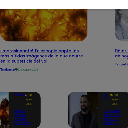
¡Impresionante! Telescopio capta las
Dólar 
más nítidas imágenes de lo que ocurre
de ho
en la superficie del Sol
Te ayudo
Tendencias
07 de agosto 2026
Política
Yo
07 de
07 de
Soy
agosto
agosto
2026
2026
Menos
"En Latina
Fiestas
me siento
Patrias,
como en
Navidad y
casa, lo
Año Nuevo:
extrañaba":