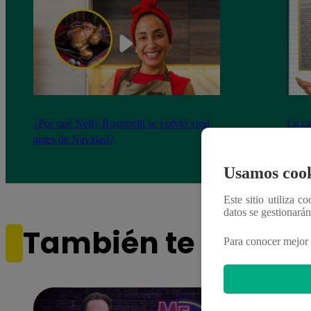
¿Por qué Nelly Rossinelli se volvió viral
La ca
antes de Navidad?
conmo
Usamos cook
Este sitio utiliza c
datos se gestionará
También te puede i
Para conocer mejor 