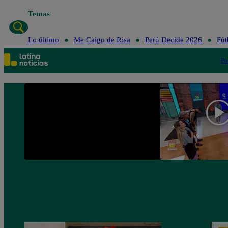
Temas
Lo 
Lo último
Me Caigo de Risa
Perú Decide 2026
Fút
Po