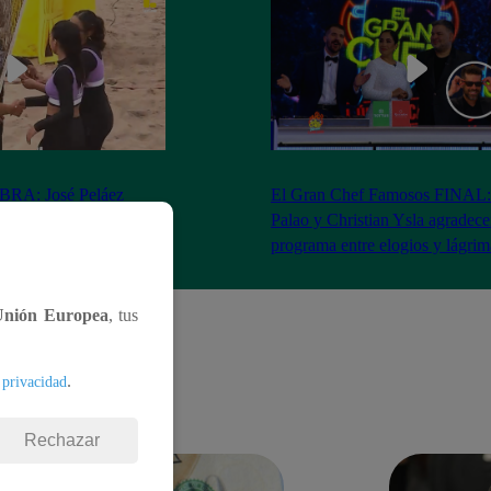
RA: José Peláez
El Gran Chef Famosos FINAL:
 se rapa tras la victoria
Palao y Christian Ysla agradece
AO
programa entre elogios y lágrim
Unión Europea
, tus
.
 privacidad
Rechazar