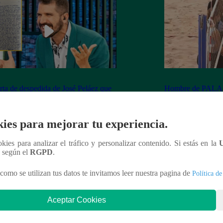
rta de despedida de José Peláez que
Hombre de PALAB
vió a los fans de “El Gran Chef”
cumple su apuesta y
de STEVE PAL
ies para mejorar tu experiencia.
ookies para analizar el tráfico y personalizar contenido. Si estás en la
n según el
RGPD
.
nteresar
como se utilizan tus datos te invitamos leer nuestra pagina de
Política de
Aceptar Cookies