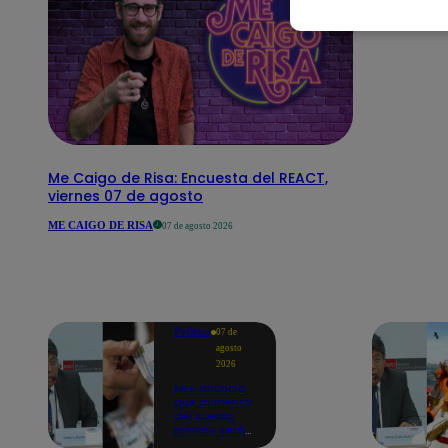
Me Caigo de Risa: Encuesta del REACT,
viernes 07 de agosto
ME CAIGO DE RISA
07 de agosto 2026
Política
07 de
agosto
2026
MEF anuncia
que aumento
del sueldo
mínimo será
en dos