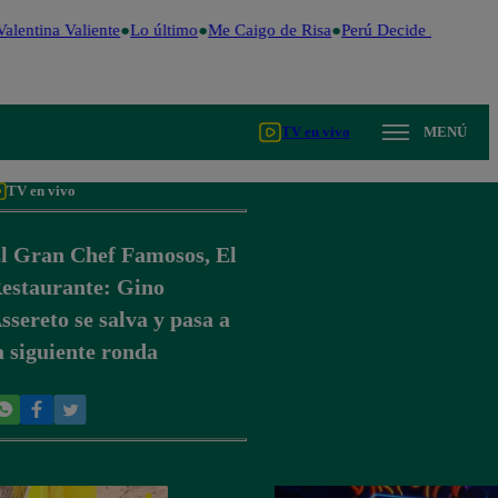
alentina Valiente
Lo último
Me Caigo de Risa
Perú Decide 2026
Fút
TV en vivo
MENÚ
TV en vivo
l Gran Chef Famosos, El
estaurante: Gino
ssereto se salva y pasa a
a siguiente ronda