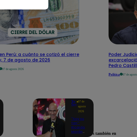
en Perú: a cuánto se cotizó el cierre
Poder Judici
y, 7 de agosto de 2026
excarcelaci
Pedro Castil
07 de agosto 2026
Política
07 de agost
Yo
07 de
Soy
agosto
2026
"Soy su
fan":
Ricardo
Morán
Encuéntranos también en
celebra