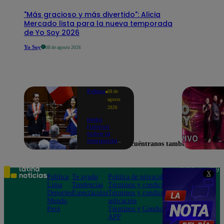
"Más gracioso y más divertido": Alicia
Mercado lista para la nueva temporada
de Yo Soy 2026
Yo Soy
08 de agosto 2026
Política
08 de
agosto
2026
Keiko
Fujimori
sobre la
inseguridad:
Encuéntranos también en
“Iremos con
mucha
fuerza para
que los
Teléfono: 219
X
delincuentes
Política
Te ayudo
Política de privacidad
1000
terminen en
Lima
Tendencias
Términos y condiciones
Av. San
prisión”
Deportes
Espectáculos
Términos y condiciones
Felipe 968
Mundo
aplicación
Jesús María
Perú
Términos y Condiciones
APP