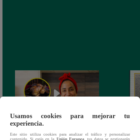
Usamos cookies para mejorar tu
experiencia.
¿Por qué Nelly Rossinelli se volvió viral
La ca
Este sitio utiliza cookies para analizar el tráfico y personalizar
antes de Navidad?
conmo
contenido. Si estás en la
Unión Europea
, tus datos se gestionarán