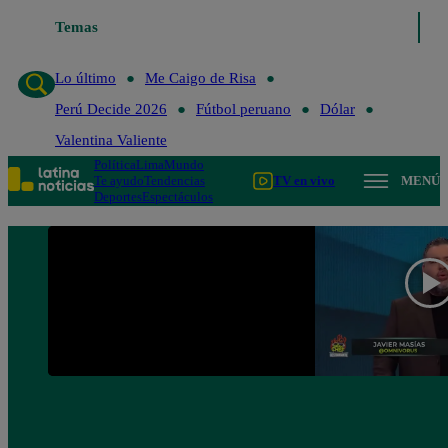
Temas
Lo último
Me Caigo de Risa
Perú Decide 2026
Lo último
Me Caigo de Risa
Perú Decide 2026
Fútbol peruano
Dólar
Valentina Valiente
Política
Lima
Mundo
Te ayudo
Tendencias
TV en vivo
MENÚ
Deportes
Espectáculos