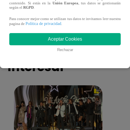
contenido. Si estás en la
Unión Europea
, tus datos se gestionarán
antes de Navidad?
conmo
según el
RGPD
.
Para conocer mejor como se utilizan tus datos te invitamos leer nuestra
Política de privacidad
pagina de
.
Aceptar Cookies
También te puede
Rechazar
interesar