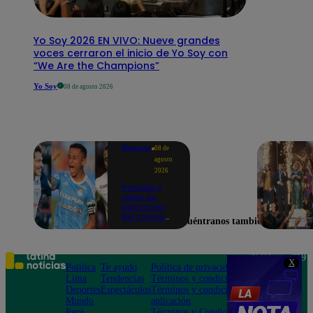
Yo Soy 2026 EN VIVO: Nueve grandes
voces cerraron el inicio de Yo Soy con
“We Are the Champions”
Yo Soy
08 de agosto 2026
Deportes
08 de
agosto
2026
Partidos y
tabla de
posiciones
del Torneo
Encuéntranos también en
Clausura EN
VIVO: así van
los equipos
en la fecha 4
Teléfono: 219
X
Política
Te ayudo
Política de privacidad
1000
Lima
Tendencias
Términos y condiciones
Av. San
Deportes
Espectáculos
Términos y condiciones
Felipe 968
Mundo
aplicación
Jesús María
Perú
Términos y Condiciones