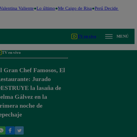
alentina Valiente
Lo último
Me Caigo de Risa
Perú Decide 2026
Fút
TV en vivo
MENÚ
TV en vivo
l Gran Chef Famosos, El
estaurante: Jurado
ESTRUYE la lasaña de
elma Gálvez en la
rimera noche de
epechaje