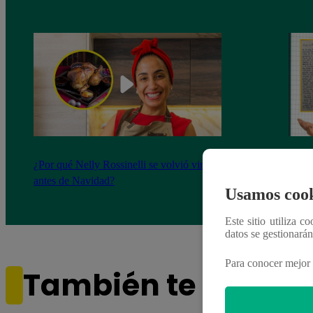
¿Por qué Nelly Rossinelli se volvió viral
La ca
antes de Navidad?
conmo
Usamos cook
Este sitio utiliza c
datos se gestionará
Para conocer mejor 
También te puede i