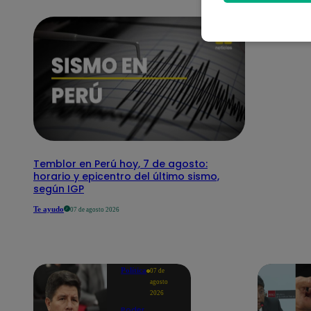
Temblor en Perú hoy, 7 de agosto:
horario y epicentro del último sismo,
según IGP
Te ayudo
07 de agosto 2026
Política
07 de
agosto
2026
Poder