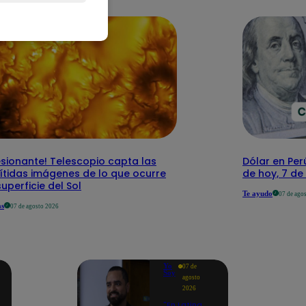
sionante! Telescopio capta las
Dólar en Perú
ítidas imágenes de lo que ocurre
de hoy, 7 d
superficie del Sol
Te ayudo
07 de ago
as
07 de agosto 2026
Yo
07 de
Soy
agosto
2026
"En Latina