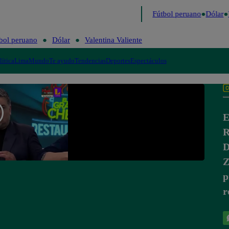
 último
Me Caigo de Risa
Perú Decide 2026
Fútbol peruano
Dólar
V
bol peruano
Dólar
Valentina Valiente
lítica
Lima
Mundo
Te ayudo
Tendencias
Deportes
Espectáculos
E
R
D
Z
p
r