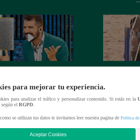
rta de despedida de José Peláez que
Hombre de PALAB
vió a los fans de “El Gran Chef”
cumple su apuesta y
ies para mejorar tu experiencia.
de STEVE PAL
ookies para analizar el tráfico y personalizar contenido. Si estás en la
n según el
RGPD
.
como se utilizan tus datos te invitamos leer nuestra pagina de
Política de
nteresar
Aceptar Cookies