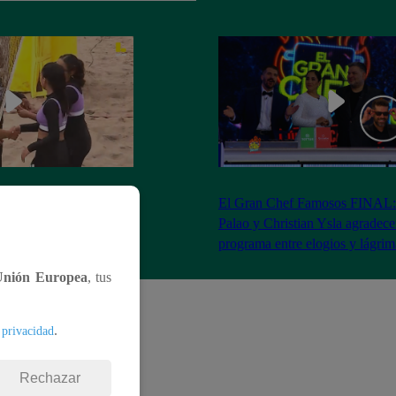
RA: José Peláez
El Gran Chef Famosos FINAL:
 se rapa tras la victoria
Palao y Christian Ysla agradece
AO
programa entre elogios y lágrim
Unión Europea
, tus
.
 privacidad
Rechazar