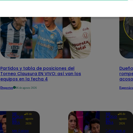
Partidos y tabla de posiciones del
Dueño 
Torneo Clausura EN VIVO: así van los
rompe 
equipos en la fecha 4
acoso
Deportes
Espectácu
06 de agosto 2026
ME
ME
06 de
06 de
CAIGO
CAIGO
agosto
agosto
DE
DE
RISA
RISA
2026
2026
Me Caigo
"¿Por qué a