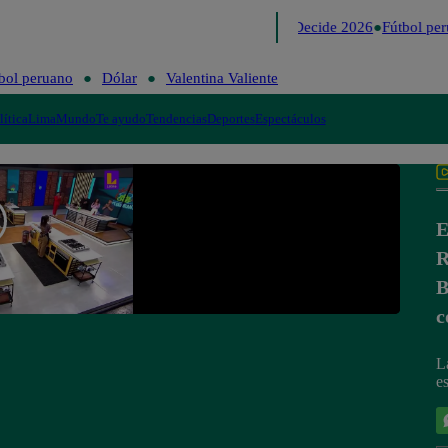
Lo último
Me Caigo de Risa
Perú Decide 2026
Fútbol per
bol peruano
Dólar
Valentina Valiente
lítica
Lima
Mundo
Te ayudo
Tendencias
Deportes
Espectáculos
E
R
B
c
L
e