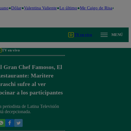
uano
Dólar
Valentina Valiente
Lo último
Me Caigo de Risa
Perú Dec
TV en vivo
MENÚ
TV en vivo
l Gran Chef Famosos, El
estaurante: Maritere
raschi sufre al ver
ocinar a los participantes
a periodista de Latina Televisión
stá decepcionada.