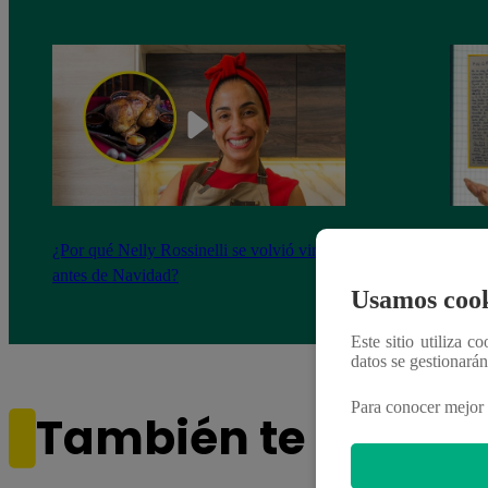
¿Por qué Nelly Rossinelli se volvió viral
La ca
antes de Navidad?
conmo
Usamos cook
Este sitio utiliza c
datos se gestionará
Para conocer mejor 
También te puede i