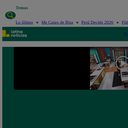
Temas
Lo último
Me Caigo de Risa
Perú Decide 2026
Fút
Po