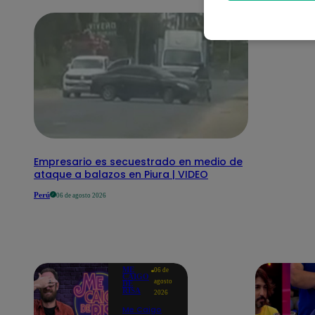
Empresario es secuestrado en medio de
ataque a balazos en Piura | VIDEO
Perú
06 de agosto 2026
ME
06 de
CAIGO
agosto
DE
RISA
2026
Me Caigo