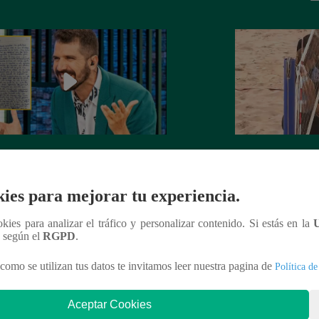
rta de despedida de José Peláez que
Hombre de PALAB
vió a los fans de “El Gran Chef”
cumple su apuesta y
ies para mejorar tu experiencia.
de STEVE PAL
ookies para analizar el tráfico y personalizar contenido. Si estás en la
n según el
RGPD
.
como se utilizan tus datos te invitamos leer nuestra pagina de
Política de
nteresar
Aceptar Cookies