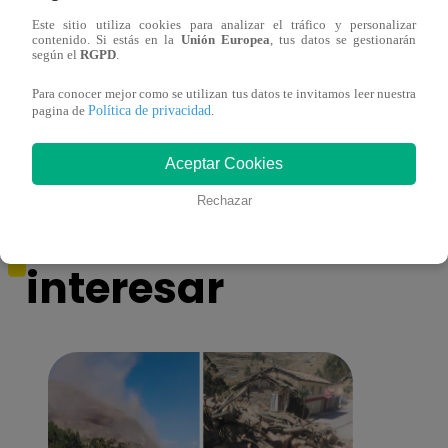
Este sitio utiliza cookies para analizar el tráfico y personalizar
contenido. Si estás en la
Unión Europea
, tus datos se gestionarán
¿Por qué Nelly Rossinelli se volvió viral
La ca
según el
RGPD
.
antes de Navidad?
conmo
Para conocer mejor como se utilizan tus datos te invitamos leer nuestra
Política de privacidad
pagina de
.
Aceptar Cookies
Rechazar
También te puede
interesar