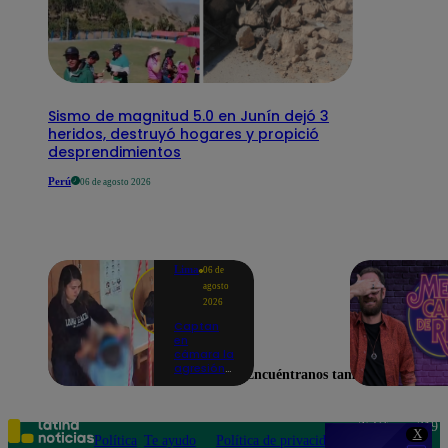
Sismo de magnitud 5.0 en Junín dejó 3
heridos, destruyó hogares y propició
desprendimientos
Perú
06 de agosto 2026
Lima
06 de
agosto
2026
Captan
en
cámara la
agresión
Encuéntranos también en
de una
psicóloga
contra un
niño con
Teléfono: 219
X
autismo:
Política
Te ayudo
Política de privacidad
1000