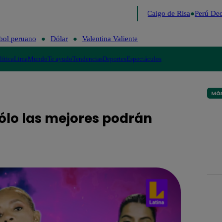
Lo último
Me Caigo de Risa
Perú Dec
bol peruano
Dólar
Valentina Valiente
lítica
Lima
Mundo
Te ayudo
Tendencias
Deportes
Espectáculos
Más
ólo las mejores podrán