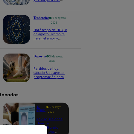
sábado 8 de agosto
Tendencias
08 de agosto
2026
Horóscopo de HOY, 8
de agosto: ¿cómo te
irá en el amor y
trabajo, según la IA?
Deportes
08 de agosto
2026
Partidos de hoy,
sábado 8 de agosto:
programación para
ver fútbol EN VIVO
tacados
Te
26 de mayo
ayudo
2025
Revisa si tienes
deudas
consultando
con tu DNI: