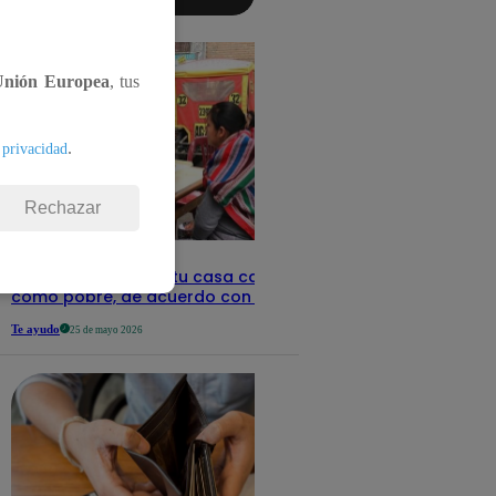
aquí los
detalles
Unión Europea
, tus
.
 privacidad
Rechazar
Revisa con tu DNI si tu casa califica
como pobre, de acuerdo con el Sisfoh
Te ayudo
25 de mayo 2026