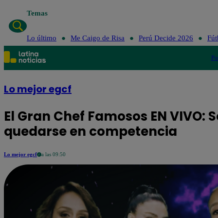
Temas
Lo último
Me Caigo de Risa
Perú Decide 2026
Fút
Po
Lo mejor egcf
El Gran Chef Famosos EN VIVO: S
quedarse en competencia
Lo mejor egcf
a las 09:50