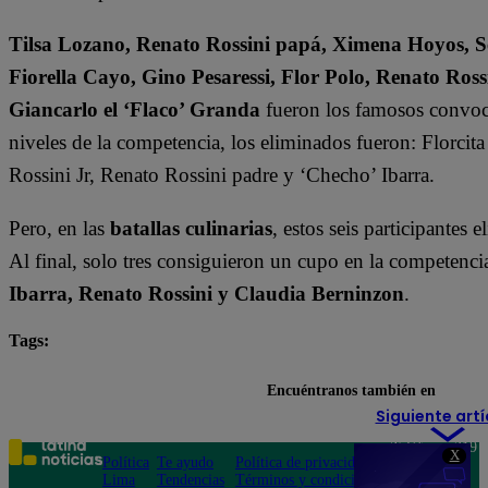
Tilsa Lozano, Renato Rossini papá, Ximena Hoyos, Se
Fiorella Cayo, Gino Pesaressi, Flor Polo, Renato Ross
Giancarlo el ‘Flaco’ Granda
fueron los famosos convoc
niveles de la competencia, los eliminados fueron: Florci
Rossini Jr, Renato Rossini padre y ‘Checho’ Ibarra.
Pero, en las
batallas culinarias
, estos seis participantes 
Al final, solo tres consiguieron un cupo en la competen
Ibarra, Renato Rossini y Claudia Berninzon
.
Tags:
destacada minuto
El Gran Chef Famosos
Encuéntranos también en
Siguiente artí
Teléfono: 219
X
Política
Te ayudo
Política de privacidad
1000
Lima
Tendencias
Términos y condiciones
Av. San