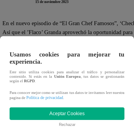
15 de noviembre 2023
En el nuevo episodio de “El Gran Chef Famosos”, ‘Checho
Así que el ’Flaco’ Granda aprovechó la oportunidad para 
respondió un mensaje.
Usamos cookies para mejorar tu
“Una vez le escribi a Coki Gonzáles para hacerle una ent
experiencia.
contestó”, contó el ‘Flaco’.
Este sitio utiliza cookies para analizar el tráfico y personalizar
contenido. Si estás en la
Unión Europea
, tus datos se gestionarán
Este miércoles 15 de noviembre, ‘Checho’ Ibarra, Tilsa L
según el
RGPD
.
enfrentan en el nivel 9 de la competencia de “El Gran Ch
Para conocer mejor como se utilizan tus datos te invitamos leer nuestra
la Noche de Sentencia. ¿Quiénes lograrán salvarse?
Política de privacidad
pagina de
.
Aceptar Cookies
Rechazar