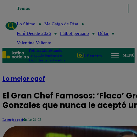
Lo último
Temas
Me Caigo de Risa
Perú Decide 2026
Fútbol peruan
Lo último
Me Caigo de Risa
Perú Decide 2026
Fútbol peruano
Dólar
Valentina Valiente
Política
Lima
Mundo
Te ayudo
Tendencias
TV en vivo
MENÚ
Deportes
Espectáculos
Lo mejor egcf
El Gran Chef Famosos: ‘Flaco’ G
Gonzales que nunca le aceptó un
Lo mejor egcf
a las 21:03