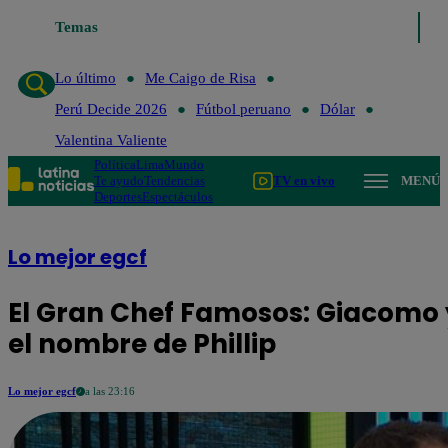
Temas
Lo último
Me Caigo de Risa
Perú Decide 20
Lo último
Me Caigo de Risa
Perú Decide 2026
Fútbol peruano
Dólar
Valentina Valiente
Política
Lima
Mundo
Te ayudo
Tendencias
TV en vivo
MENÚ
Deportes
Espectáculos
Lo mejor egcf
El Gran Chef Famosos: Giacomo 
el nombre de Phillip
Lo mejor egcf
a las 23:16