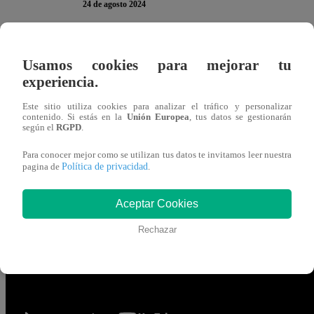
24 de agosto 2024
El jurado de “
El Gran Chef Famosos, La Academia
” e
Usamos cookies para mejorar tu
Shaw y Phillip Chu Joy. Pero, al momento de dar su ver
experiencia.
escribieron MAL el nombre del influencer tecnológico.
Este sitio utiliza cookies para analizar el tráfico y personalizar
contenido. Si estás en la
Unión Europea
, tus datos se gestionarán
según el
RGPD
.
Al notar que no habían escrito el nombre Phillip igual qu
“
Phillip, ¿es con E al final?
”, cuestionaron. Ahí mismo, e
Para conocer mejor como se utilizan tus datos te invitamos leer nuestra
Política de privacidad
pagina de
.
Tanto Masías como Giacomo se mostraron un poco avergon
Aceptar Cookies
recalcó Nelly.
Rechazar