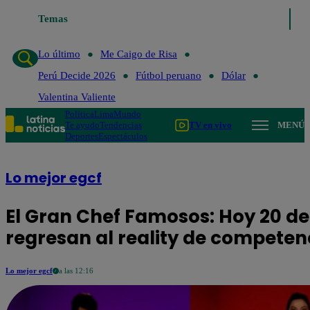
Temas
Lo último
Me Caigo de Risa
Perú
Lo último
Me Caigo de Risa
Perú Decide 2026
Fútbol peruano
Dólar
Valentina Valiente
Política
Lima
Mundo
Te ayudo
Tendencias
TV en vivo
MENÚ
Deportes
Espectáculos
Lo mejor egcf
El Gran Chef Famosos: Hoy 20 de j
regresan al reality de competen
Lo mejor egcf
a las 12:16