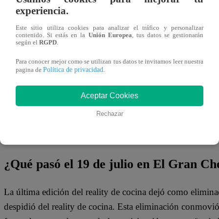
20 de julio 2023
experiencia.
Este sitio utiliza cookies para analizar el tráfico y personalizar
contenido. Si estás en la
Unión Europea
, tus datos se gestionarán
¡Regresan por más! Porque el público lo venía exigiendo
según el
RGPD
.
participantes eliminados
Jesús Neyra, Jimmy Santy, Jun
Para conocer mejor como se utilizan tus datos te invitamos leer nuestra
Mesones y Natalia Salas
vuelven por su revancha a la c
Política de privacidad
pagina de
.
‘El Repechaje’.
Aceptar Cookies
Los seis famosos eliminados tendrán como principal reto 
Rechazar
segunda oportunidad y puedan llevarse el título de ‘El G
sencillo, pues los concursantes deberán enfrentarse a desa
¿Qué pasó el 19 de julio en El Gran C
La última edición del reality de cocina dejó como elimin
despidió del reality de cocina. Esta eliminación conmovi