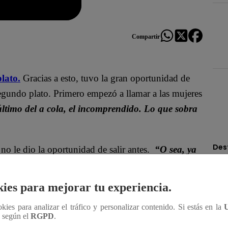
Compartir
lato.
Gracias a esto, tuvo la gran oportunidad de
segundo plato. Primero empezó a llamar a las mujeres
 último del a cola, el incomprendido. Lo que sobra
Des
no le dio la oportunidad de salir antes.
“O sea, ya
portancias de la señora Wendy e Israel está al
ás y ni me menciona…”,
sentenció.
ies para mejorar tu experiencia.
ookies para analizar el tráfico y personalizar contenido. Si estás en la
n según el
RGPD
.