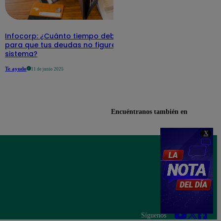
Infocorp: ¿Cuánto tiempo debe pasar
para que tus deudas no figuren en su
sistema?
Te ayudo
11 de junio 2025
Encuéntranos también en
X
Síguenos