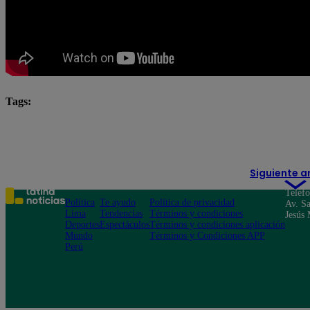
Tags:
El Gran Chef Famosos
El Gran Chef Famosos EN VI
Israel Dreyfus
Siguiente a
Teléf
Política
Te ayudo
Política de privacidad
Av. Sa
Lima
Tendencias
Términos y condiciones
Jesús 
Deportes
Espectáculos
Términos y condiciones aplicación
Mundo
Términos y Condiciones APP
Perú