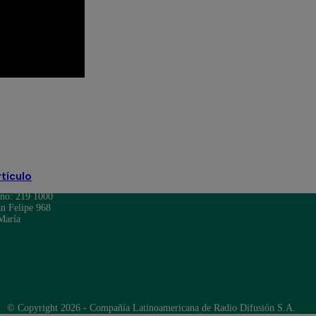
VO
El Gran Chef Famosos: La Academia
rtículo
ono: 219 1000
n Felipe 968
María
© Copyright 2026 - Compañía Latinoamericana de Radio Difusión S.A.