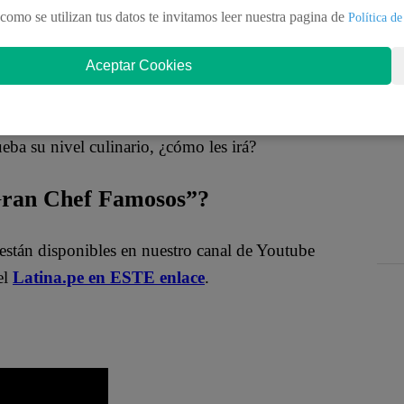
como se utilizan tus datos te invitamos leer nuestra pagina de
Política de
Aceptar Cookies
mpetencia en “El Gran Chef Famosos: La Academia”.
ba su nivel culinario, ¿cómo les irá?
 Gran Chef Famosos”?
están disponibles en nuestro canal de Youtube
el
Latina.pe en ESTE enlace
.