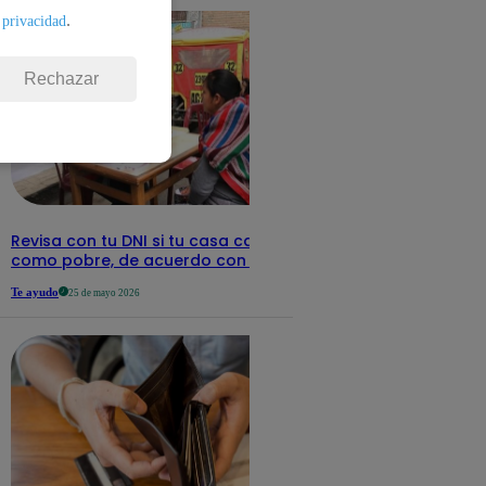
.
 privacidad
Rechazar
Revisa con tu DNI si tu casa califica
como pobre, de acuerdo con el Sisfoh
Te ayudo
25 de mayo 2026