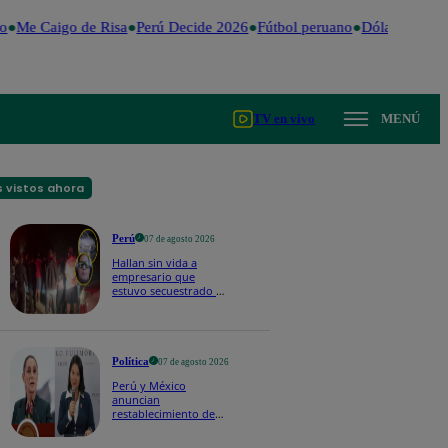
o
Me Caigo de Risa
Perú Decide 2026
Fútbol peruano
Dólar
Valenti
TV en vivo
MENÚ
 vistos ahora
Perú
07 de agosto 2026
Hallan sin vida a
empresario que
estuvo secuestrado en
Piura | VIDEO
Política
07 de agosto 2026
Perú y México
anuncian
restablecimiento de
relaciones
diplomáticas tras