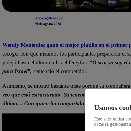
jherrera@latina.pe
29 de agosto 2024
Wendy Menéndez ganó el mejor platillo en el primer p
escoger con qué insumos los participantes prepararán el 
y dejó hasta el último a Israel Dreyfus.
“O sea, yo soy el
para Israel”,
sentenció el competidor.
Asimismo, se mostró bastante triste porque su compañera 
veo que está estructurado. Ya tenemos la pirámide de im
último… Con quien ha compartido cocina, un poco m
Usamos cook
Este sitio utiliza c
datos se gestionará