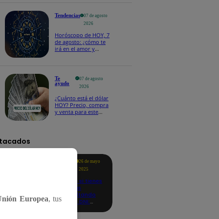
salvoconducto a
Betssy Chávez
Tendencias
07 de agosto
2026
Horóscopo de HOY, 7
de agosto: ¿cómo te
irá en el amor y
trabajo, según la IA?
Te
07 de agosto
ayudo
2026
¿Cuánto está el dólar
HOY? Precio, compra
y venta para este
viernes 7 de agosto
tacados
Te
26 de mayo
ayudo
2025
Revisa si tienes
deudas
consultando
Unión Europea
, tus
con tu DNI:
aquí los
detalles