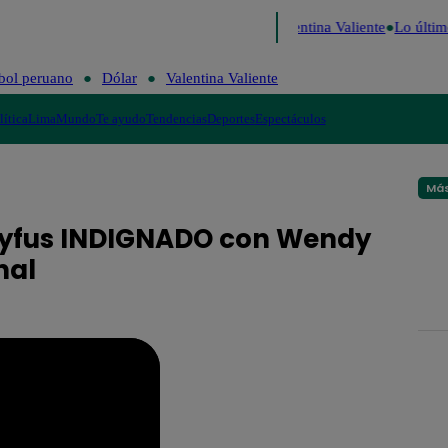
Perú Decide 2026
Fútbol peruano
Dólar
Valentina Valiente
Lo últim
bol peruano
Dólar
Valentina Valiente
lítica
Lima
Mundo
Te ayudo
Tendencias
Deportes
Espectáculos
Más
reyfus INDIGNADO con Wendy
nal