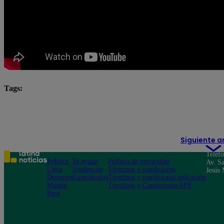
Tags:
El Gran Chef Famosos
El Gran Chef Famosos complet
Israel Dreyfus
Siguiente a
Teléf
Política
Te ayudo
Política de privacidad
Av. Sa
Lima
Tendencias
Términos y condiciones
Jesús 
Deportes
Espectáculos
Términos y condiciones aplicación
Mundo
Términos y Condiciones APP
Perú