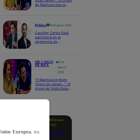
dicen tango?": El chiste
de Machuca que la
hizo reaccionar así en
Me caigo de risa
Política
06 de agosto 2026
Canciller Carlos Espá
participirá en la
ceremonia de
posesión presidencial
de Abelardo de la
Espriella en Colombia
ME CAIGO
06 de
DE RISA
agosto
2026
"A Machuca le dicen
'Árbol sin ramas'...": El
chiste de Yiddá Eslava
que hizo explotar de
risa a todos
tacados
Te
26 de mayo
ayudo
2025
Unión Europea
, tus
Revisa si tienes
deudas