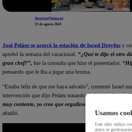
jherrera@latina.pe
31 de agosto 2024
José Peláez se acercó la estación de Israel Dreyfus
y co
aprobó la semana del vacacional.
“¿Qué te dijo el otro d
gran chef?”,
fue la consulta que hizo el presentador.
“Hij
pensando que le iba a jugar una broma.
“Estaba feliz de que me haya salvado”, comentó Israel m
intervención que dijo Peláez tratando de imitar a Israel.
“M
muy contento, yo creo que orgulloso, porque miren a d
Usamos cook
añadió.
Este sitio utiliza c
datos se gestionará