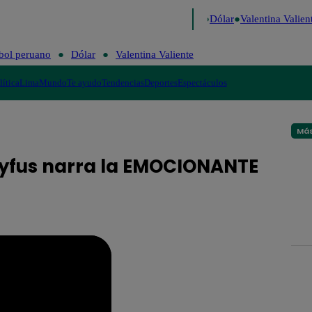
o de Risa
Perú Decide 2026
Fútbol peruano
Dólar
Valentina Valient
bol peruano
Dólar
Valentina Valiente
lítica
Lima
Mundo
Te ayudo
Tendencias
Deportes
Espectáculos
Más
reyfus narra la EMOCIONANTE