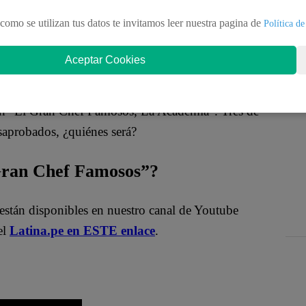
como se utilizan tus datos te invitamos leer nuestra pagina de
Política de
Aceptar Cookies
en “El Gran Chef Famosos, La Academia”. Tres de
saprobados, ¿quiénes será?
 Gran Chef Famosos”?
están disponibles en nuestro canal de Youtube
el
Latina.pe en ESTE enlace
.