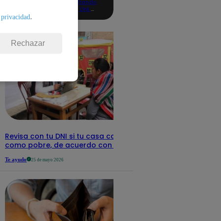
consultando
con tu DNI:
aquí los
.
 privacidad
detalles
Rechazar
Revisa con tu DNI si tu casa califica
como pobre, de acuerdo con el Sisfoh
Te ayudo
25 de mayo 2026