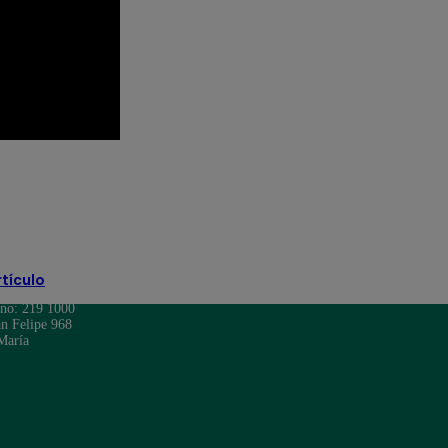
o
El Gran Chef Famosos: La Academia
rtículo
ono: 219 1000
n Felipe 968
María