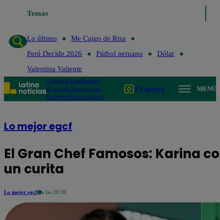
Temas
Lo último
Me Caigo de Risa
Perú Decide 2026
Fútbol pe
Lo último
Me Caigo de Risa
Perú Decide 2026
Fútbol peruano
Dólar
Valentina Valiente
Política
Lima
Mundo
Te ayudo
Tendencias
TV en vivo
MENÚ
Deportes
Espectáculos
Lo mejor egcf
El Gran Chef Famosos: Karina cor
un curita
Lo mejor egcf
a las 20:39