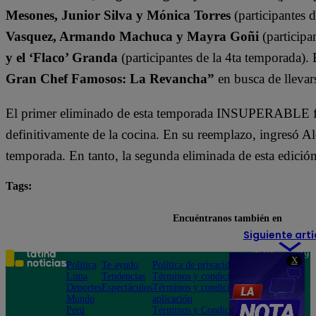
Mesones, Junior Silva y Mónica Torres
(participantes 
Vasquez, Armando Machuca y Mayra Goñi
(participa
y el ‘Flaco’ Granda
(participantes de la 4ta temporada).
Gran Chef Famosos: La Revancha”
en busca de llevars
El primer eliminado de esta temporada INSUPERABLE fu
definitivamente de la cocina. En su reemplazo, ingresó A
temporada. En tanto, la segunda eliminada de esta edició
Tags:
destacada minuto
El Gran Chef Famosos: La Revanch
Encuéntranos también en
Siguiente artí
Teléfono: 219
X
Política
Te ayudo
Política de privacidad
1000
Lima
Tendencias
Términos y condiciones
Av. San
Deportes
Espectáculos
Términos y condiciones
Felipe 968
Mundo
aplicación
Jesús María
Perú
Términos y Condiciones