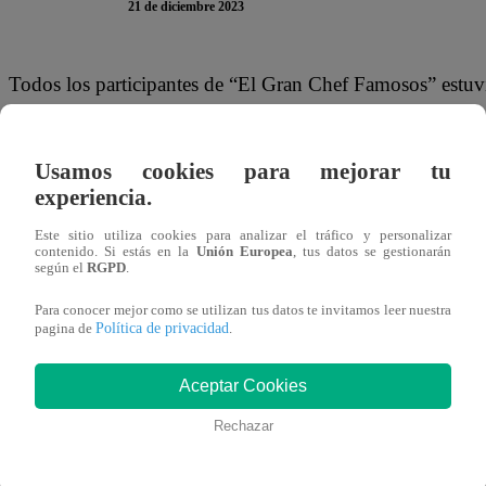
21 de diciembre 2023
Todos los participantes de “El Gran Chef Famosos” estuv
noches de eliminación pueden tornarse muy tensas, por el
que avanzar a la siguiente etapa. Cuando Armando Machuc
Usamos cookies para mejorar tu
sus galletas de jengibre, Katia Palma le realizó una visita 
experiencia.
Cuando la actriz irrumpió en la estación de Armando él s
Este sitio utiliza cookies para analizar el tráfico y personalizar
contenido. Si estás en la
Unión Europea
, tus datos se gestionarán
alguien llegara por detrás a asustarlo. Su reacción fue tan
según el
RGPD
.
tremenda. Luego de ello, Armando sólo atinó a quedarse
Para conocer mejor como se utilizan tus datos te invitamos leer nuestra
Política de privacidad
pagina de
.
Este jueves 21 de diciembre, se transmitió un episodio 
Los participantes lucharán en una batalla culinaria para in
Aceptar Cookies
¿Quiénes lograrán pasar a la siguiente etapa?
Rechazar