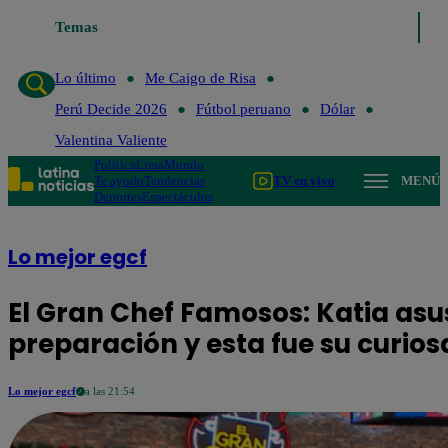
Temas
Lo último
Me Caigo de Ri
Lo último
Me Caigo de Risa
Perú Decide 2026
Fútbol peruano
Dólar
Valentina Valiente
Política
Lima
Mundo
Te ayudo
Tendencias
TV en vivo
MENÚ
Deportes
Espectáculos
Lo mejor egcf
El Gran Chef Famosos: Katia as
preparación y esta fue su curios
Lo mejor egcf
a las 21:54