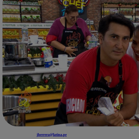
jherrera@latina.pe