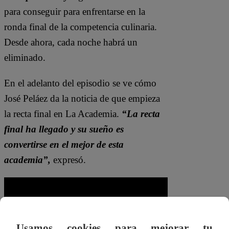
para conseguir para enfrentarse en la
ronda final de la competencia culinaria.
Desde ahora, cada noche habrá un
eliminado.
En el adelanto del episodio se ve cómo
José Peláez da la noticia de que empieza
la recta final en La Academia.
“La recta
final ha llegado y su sueño es
convertirse en el mejor de esta
academia”,
expresó.
Usamos cookies para mejorar tu