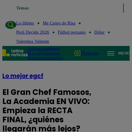
Lo último
Temas
Me Caigo de Risa
Perú Decide 2026
Fútbol peruano
Dó
Lo último
Me Caigo de Risa
Perú Decide 2026
Fútbol peruano
Dólar
Valentina Valiente
Política
Lima
Mundo
Te ayudo
Tendencias
TV en vivo
MENÚ
Deportes
Espectáculos
Lo mejor egcf
El Gran Chef Famosos,
La Academia EN VIVO:
Empieza la RECTA
FINAL, ¿quiénes
llegarán más lejos?