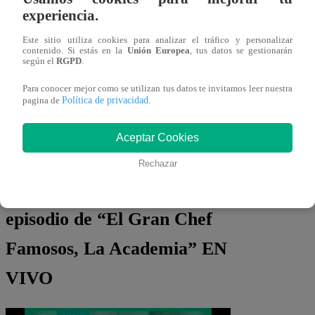
experiencia.
Este sitio utiliza cookies para analizar el tráfico y personalizar
contenido. Si estás en la
Unión Europea
, tus datos se gestionarán
según el
RGPD
.
Asimismo,
se ve a los participantes
dando mensajes de automotivación,
Para conocer mejor como se utilizan tus datos te invitamos leer nuestra
Política de privacidad
pagina de
.
donde dejan en claro que darán todo de sí
mismos en la cocina. Todos quieren
Aceptar Cookies
llevarse el premio a casa.
Rechazar
Mira AQUÍ el nuevo
episodio de “El Gran Chef
Famosos, La Academia” EN
VIVO