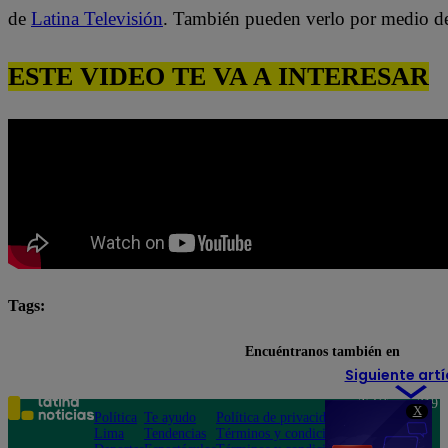
de
Latina Televisión
. También pueden verlo por medio d
ESTE VIDEO TE VA A INTERESAR
Tags:
El Gran Chef Famosos
El Gran Chef Famosos complet
Encuéntranos también en
Siguiente artí
Teléfono: 219
X
Política
Te ayudo
Política de privacidad
1000
Lima
Tendencias
Términos y condiciones
Av. San