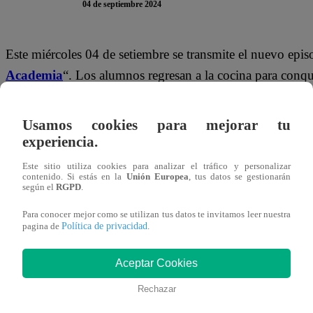
04 de septiembre 2024
Este miércoles 04 de setiembre se transmite el nuevo epis
Academia
“. Los alumnos regresan a la cocina para conqui
manera, evitar la temida Noche de EXPULSIÓN. Pero, 
por vencer.
Usamos cookies para mejorar tu
experiencia.
En el adelanto del episodio
se ve cómo Giacomo Bocchio 
Este sitio utiliza cookies para analizar el tráfico y personalizar
todo de sí
, pues pueden abandonar la competencia y el que
contenido. Si estás en la
Unión Europea
, tus datos se gestionarán
según el
RGPD
.
posible por quedarse.
Para conocer mejor como se utilizan tus datos te invitamos leer nuestra
Política de privacidad
pagina de
.
Aceptar Cookies
Rechazar