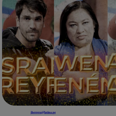
jherrera@latina.pe