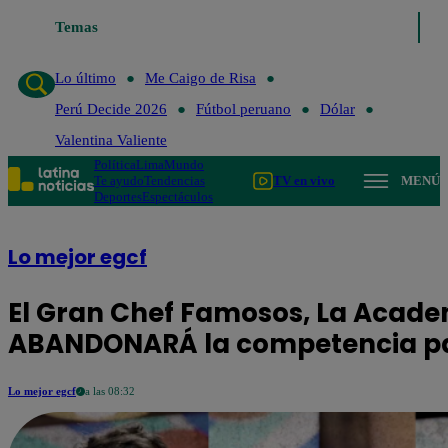
Lo último
Temas
Me Caigo de Risa
Perú Decide 2026
Fútbol peruano
Lo último
Me Caigo de Risa
Perú Decide 2026
Fútbol peruano
Dólar
Valentina Valiente
Política
Lima
Mundo
Te ayudo
Tendencias
TV en vivo
MENÚ
Deportes
Espectáculos
Lo mejor egcf
El Gran Chef Famosos, La Acade
ABANDONARÁ la competencia pa
Lo mejor egcf
a las 08:32