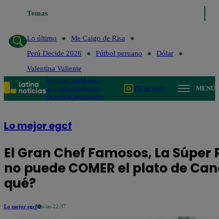
Temas
Lo último
Me Caigo de Risa
Perú Decide 202
Lo último
Me Caigo de Risa
Perú Decide 2026
Fútbol peruano
Dólar
Valentina Valiente
Política
Lima
Mundo
Te ayudo
Tendencias
TV en vivo
MENÚ
Deportes
Espectáculos
Lo mejor egcf
El Gran Chef Famosos, La Súper 
no puede COMER el plato de Canc
qué?
Lo mejor egcf
a las 22:37