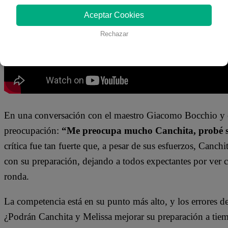
Aceptar Cookies
Rechazar
En una conversación con el maestro Giacomo Bocchio y e
preocupación:
“Me preocupa mucho Canchita, probé s
crítica fue tan fuerte que, a pesar de sus esfuerzos, Canc
con su preparación, dejando a todos expectantes por ver 
ronda.
La competencia está en su punto más alto, y los errores d
¿Podrán Canchita y Melissa mejorar su preparación a tiem