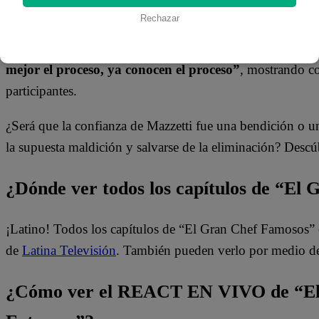
Rechazar
A pesar de la reacción de Franco,
Luciano se mantuvo fi
mejor el proceso, ya conocen el proceso”
, mostrando c
participantes.
¿Será que la confianza de Mazzetti fue una bendición o
la supuesta maldición y salvarse de la eliminación? Desc
¿Dónde ver todos los capítulos de “El
¡Latino! Todos los capítulos de “El Gran Chef Famosos” 
de
Latina Televisión
. También pueden verlo por medio d
¿Cómo ver el REACT EN VIVO de “El