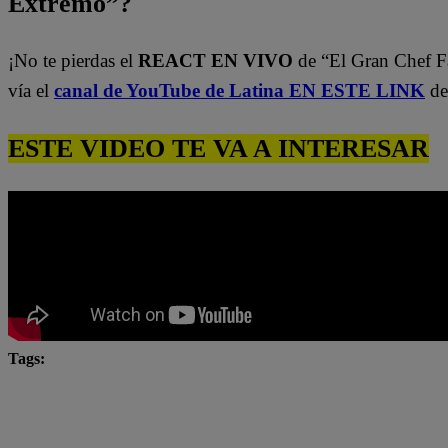
Extremo”?
¡No te pierdas el
REACT EN VIVO
de “El Gran Chef 
vía el
canal de YouTube de Latina EN ESTE LINK
de
ESTE VIDEO TE VA A INTERESAR
Tags:
El Gran Chef
El Gran Chef Famosos
El Gran C
El Gran Chef Famosos EN VIVO
El Gran Chef Famo