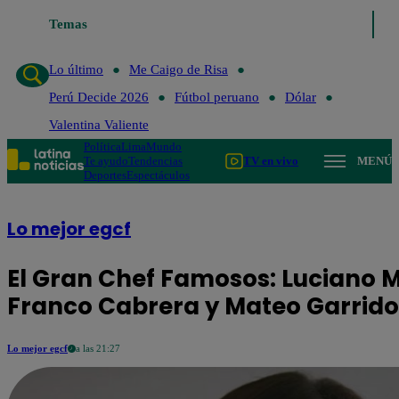
Temas
Lo último
Me Caigo de Risa
Perú Decide 
Lo último
Me Caigo de Risa
Perú Decide 2026
Fútbol peruano
Dólar
Valentina Valiente
Política
Lima
Mundo
Te ayudo
Tendencias
TV en vivo
MENÚ
Deportes
Espectáculos
Lo mejor egcf
El Gran Chef Famosos: Luciano Ma
Franco Cabrera y Mateo Garrido
Lo mejor egcf
a las 21:27