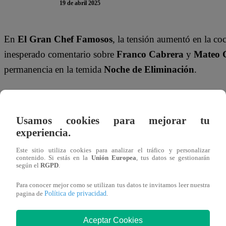
19 de abril 2025
En
El Gran Chef Famosos
, la tensión aumentó en la c
inesperado comentario sobre
Franco Cabrera
y
Mateo 
permanencia en la temida
Noche de Eliminación
.
Durante la presentación del primer plato, unas humitas du
tenían ventaja
, y sin dudarlo respondió:
“Déjame parti
Usamos cookies para mejorar tu
tienen una ventaja importante porque ya han hecho t
experiencia.
Al oír esto,
Franco soltó entre risas:
“Uy no, este ya n
Este sitio utiliza cookies para analizar el tráfico y personalizar
contenido. Si estás en la
Unión Europea
, tus datos se gestionarán
ventaja, todo se va al diablo”
, desatando carcajadas en
según el
RGPD
.
Para conocer mejor como se utilizan tus datos te invitamos leer nuestra
Política de privacidad
pagina de
.
Aceptar Cookies