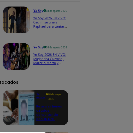
CASTING EN VIVO
Yo Soy
08 de agosto 2026
Yo Soy 2026 EN VIVO:
Cachín se une a
Raphael para cantar
una espectacular
versión de “Amor mío”
Yo Soy
08 de agosto 2026
Yo Soy 2026 EN VIVO:
¡Alejandra Guzmán,
Marcelo Motta y
Cerati dejan el rock y
se lanzan a la cumbia!
tacados
Te
26 de mayo
ayudo
2025
Revisa si tienes
deudas
consultando
con tu DNI:
aquí los
detalles