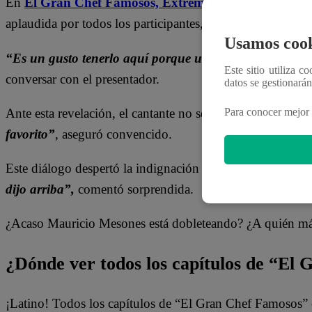
En
El Gran Chef Famosos,
Extremo
, la aparición de
aplaudida por todos los participantes, que lo recibieron c
Usamos cook
“Es un gusto tenerlo aquí porque usted es alguien a 
Este sitio utiliza c
conversar con el presentador.
datos se gestionará
Para conocer mejor 
Ante esta revelación, el cantante no se contuvo y agradec
favorito”
, aseguró convencido.
Este diálogo despertó la indignación en Vania Bludau, que
dijo arriba”,
comentó sorprendida.
¿Acaso Mauricio Mesones está dobleteando? ¿A quién más
¿Dónde ver todos los capítulos de “El
¡Latino! Todos los capítulos de “El Gran Chef Famosos” 