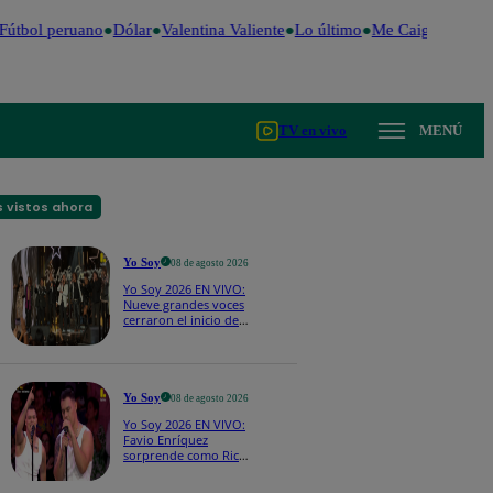
útbol peruano
Dólar
Valentina Valiente
Lo último
Me Caigo de Risa
TV en vivo
MENÚ
 vistos ahora
Yo Soy
08 de agosto 2026
Yo Soy 2026 EN VIVO:
Nueve grandes voces
cerraron el inicio de
Yo Soy con “We Are
the Champions”
Yo Soy
08 de agosto 2026
Yo Soy 2026 EN VIVO:
Favio Enríquez
sorprende como Ricky
Martin y pone a bailar
a todos en pleno