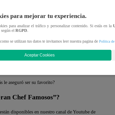
 Mauricio Mesones como conductor del programa fue
on los brazos abiertos.
ies para mejorar tu experiencia.
quien yo admiro mucho”
, confesó Reimond Manco al
ookies para analizar el tráfico y personalizar contenido. Si estás en la
n según el
RGPD
.
como se utilizan tus datos te invitamos leer nuestra pagina de
ió el saludo.
“Qué coincidencia porque tú eres mi
Política de
Aceptar Cookies
 recordaba ser la favorita del conductor.
“Así me
 le aseguró ser su favorito?
 Gran Chef Famosos”?
están disponibles en nuestro canal de Youtube de