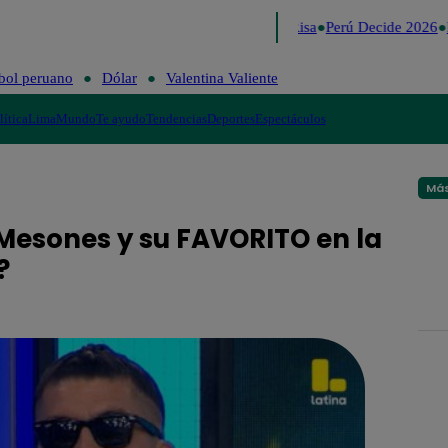
Lo último
Me Caigo de Risa
Perú Decide 2026
F
bol peruano
Dólar
Valentina Valiente
lítica
Lima
Mundo
Te ayudo
Tendencias
Deportes
Espectáculos
Más
Mesones y su FAVORITO en la
?