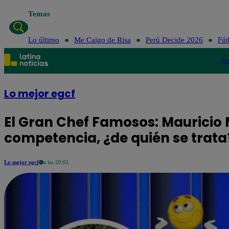
Temas
Lo último
Me Caigo de Risa
Perú Decide 2026
Fút
Po
Lo mejor egcf
El Gran Chef Famosos: Mauricio 
competencia, ¿de quién se trata
Lo mejor egcf
a las 20:01