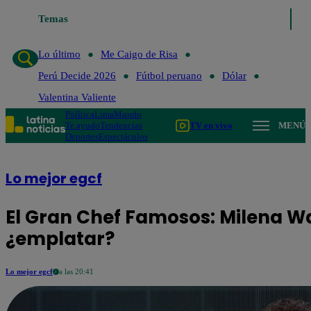
Temas
Lo último
Me Caigo de Risa
Perú Decid
Lo último
Me Caigo de Risa
Perú Decide 2026
Fútbol peruano
Dólar
Valentina Valiente
Política
Lima
Mundo
Te ayudo
Tendencias
TV en vivo
MENÚ
Deportes
Espectáculos
Lo mejor egcf
El Gran Chef Famosos: Milena W
¿emplatar?
Lo mejor egcf
a las 20:41