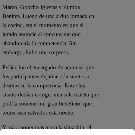
Marco, Goncho Iglesias y Zumba
Benítez. Luego de una ardua jornada en
la cocina, era el momento en que el
jurado anuncie al concursante que
abandonaría la competencia. Sin
embargo, hubo una sorpresa.
Peláez fue el encargado de anunciar que
los participantes dejarían a la suerte su
destino en la competencia. Entre los
cuatro debían escoger una sola maleta que
podría contener un gran beneficio: que
todos sean salvados esta noche.
Y, para poner más tensa la situación, el