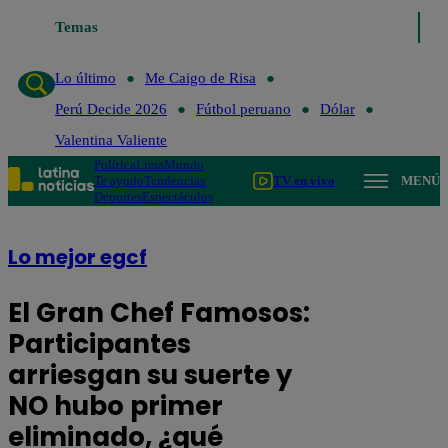
Temas
Lo último
Me Caigo de Risa
Perú 
Lo último
Me Caigo de Risa
Perú Decide 2026
Fútbol peruano
Dólar
Valentina Valiente
Política
Lima
Mundo
Te ayudo
Tendencias
TV en vivo
MENÚ
Deportes
Espectáculos
Lo mejor egcf
El Gran Chef Famosos:
Participantes
arriesgan su suerte y
NO hubo primer
eliminado, ¿qué