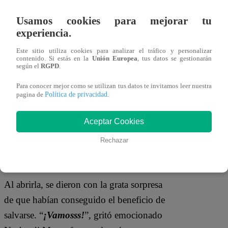
jurado reveló que, en caso de que su
suerte fallara, el eliminado sería Nacho di
Usamos cookies para mejorar tu
experiencia.
Marco. Esto puso más presión sobre los
concursantes, quienes le dieron la última
Este sitio utiliza cookies para analizar el tráfico y personalizar
contenido. Si estás en la
Unión Europea
, tus datos se gestionarán
palabra al posible eliminado. Este optó
según el
RGPD
.
por cambiar la maleta 3 por la 2.
Para conocer mejor como se utilizan tus datos te invitamos leer nuestra
Política de privacidad
pagina de
.
Aceptar Cookies
Rechazar
Al abrirla, se dieron con la grata sorpresa
de que habían conseguido el beneficio de
salvarse. “
¡Vamosss!
”, gritó emocionado