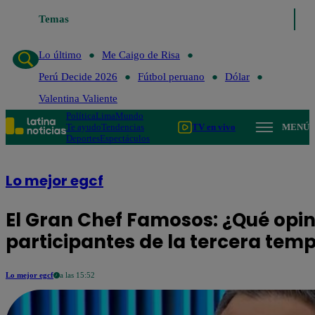
Temas
Lo último
Me
Lo último
Me Caigo de Risa
Perú Decide 2026
Fútbol peruano
Dólar
Valentina Valiente
Política
Lima
Mundo
Te ayudo
Tendencias
TV en vivo
MENÚ
Deportes
Espectáculos
Lo mejor egcf
El Gran Chef Famosos: ¿Qué opin
participantes de la tercera tem
Lo mejor egcf
a las 15:52