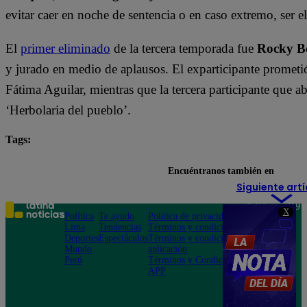
evitar caer en noche de sentencia o en caso extremo, ser 
El
primer eliminado
de la tercera temporada fue
Rocky B
y jurado en medio de aplausos. El exparticipante prometi
Fátima Aguilar, mientras que la tercera participante que 
‘Herbolaria del pueblo’.
Tags:
destacada minuto
El Gran Chef Famosos
Encuéntranos también en
Siguiente artí
Teléfono: 219
X
Política
Te ayudo
Política de privacidad
1000
Lima
Tendencias
Términos y condiciones
Av. San
Deportes
Espectáculos
Términos y condiciones
Felipe 968
Mundo
aplicación
Jesús María
Perú
Términos y Condiciones
APP