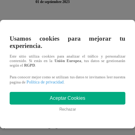
01 de septiembre 2023
La tercera temporada de “
El Gran Chef Famosos
” va po
Televisión y continúa encantando al público nacional. Por
Usamos cookies para mejorar tu
conseguido a sus propios fanáticos en redes sociales que
experiencia.
participación en el exitoso programa. Hace unas horas, re
Este sitio utiliza cookies para analizar el tráfico y personalizar
participantes de la nueva temporada.
contenido. Si estás en la
Unión Europea
, tus datos se gestionarán
según el
RGPD
.
El crítico gastronómico fue consultado sobre su opinión res
Para conocer mejor como se utilizan tus datos te invitamos leer nuestra
Política de privacidad
pagina de
.
temporada de “El Gran Chef Famosos”. Y fue bastante sin
“eran los peores de las tres temporadas”
.
Aceptar Cookies
Sin embargo, su perspectiva cambió para bien.
“Ahora, v
Rechazar
vez son mejores. No conozco a ninguna persona que ha
que como entró”
, agregó.