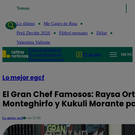
Temas
Lo último
Me Caigo de Risa
Perú Decide 2026
Lo último
Me Caigo de Risa
Perú Decide 2026
Fútbol peruano
Dólar
Valentina Valiente
Política
Lima
Mundo
Te ayudo
Tendencias
TV en vivo
MENÚ
Deportes
Espectáculos
Lo mejor egcf
El Gran Chef Famosos: Raysa Ort
Monteghirfo y Kukuli Morante p
Lo mejor egcf
a las 22:00