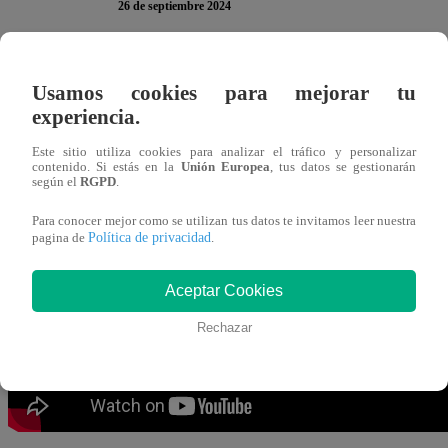
26 de septiembre 2024
Raysa Ortiz, Anthony Chávez, Luigi Monteghirfo y Kuku
Usamos cookies para mejorar tu
“
El Gran Chef Famosos, La Academia
” para enfrentar
experiencia.
abandonará la competencia.
Este sitio utiliza cookies para analizar el tráfico y personalizar
contenido. Si estás en la
Unión Europea
, tus datos se gestionarán
según el
RGPD
.
La primera desaprobada fue Raysa.
“Bienvenida a Noche
ante cámaras. Seguidamente, Anthony también reprobó.
Para conocer mejor como se utilizan tus datos te invitamos leer nuestra
Política de privacidad
pagina de
.
que me gusta estar en esta fase porque voy a comparti
Aceptar Cookies
Rechazar