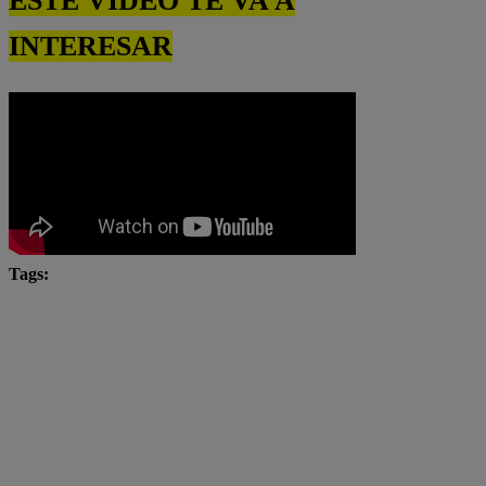
ESTE VIDEO TE VA A
INTERESAR
Tags:
chefcitos
El Gran Chef
El Gran Chef Famosos
El Gran Chef Famosos completo
El Gran Chef Famosos EN VIVO
El Gran Chef Famosos Extremo