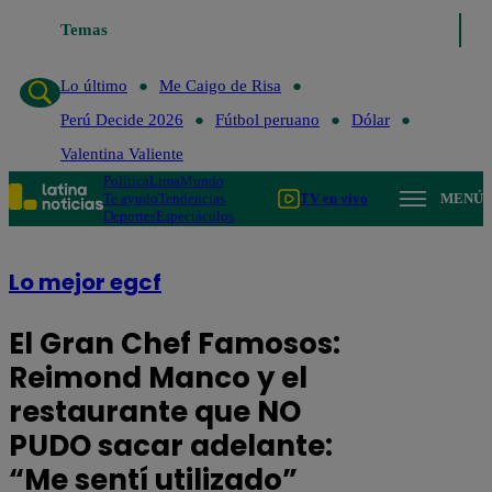
Temas
Lo último
Me Caigo de Risa
Lo último
Me Caigo de Risa
Perú Decide 2026
Fútbol peruano
Dólar
Valentina Valiente
Política
Lima
Mundo
Te ayudo
Tendencias
TV en vivo
MENÚ
Deportes
Espectáculos
Lo mejor egcf
El Gran Chef Famosos:
Reimond Manco y el
restaurante que NO
PUDO sacar adelante:
“Me sentí utilizado”