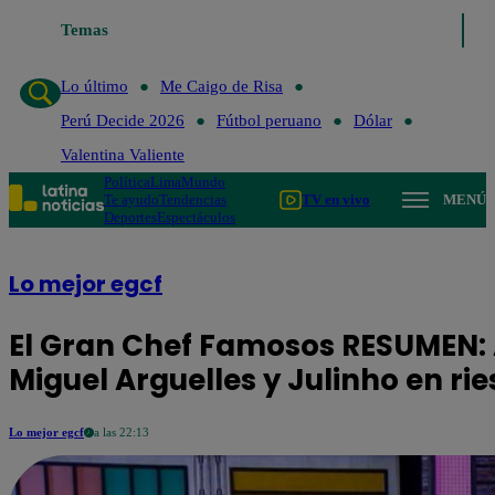
Temas
Lo último
Me Caigo de Risa
Perú Decide 20
Lo último
Me Caigo de Risa
Perú Decide 2026
Fútbol peruano
Dólar
Valentina Valiente
Política
Lima
Mundo
Te ayudo
Tendencias
TV en vivo
MENÚ
Deportes
Espectáculos
Lo mejor egcf
El Gran Chef Famosos RESUMEN: 
Miguel Arguelles y Julinho en ri
Lo mejor egcf
a las 22:13