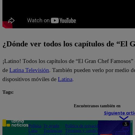
¿Dónde ver todos los capítulos de “El
¡Latino! Todos los capítulos de “El Gran Chef Famosos” 
de
Latina Televisión
. También pueden verlo por medio del
dispositivos móviles de
Latina
.
Tags:
destacada minuto
El Gran Chef Famosos
Encuéntranos también en
Siguiente artí
Teléfono: 219
X
Política
Te ayudo
Política de privacidad
1000
Lima
Tendencias
Términos y condiciones
Av. San