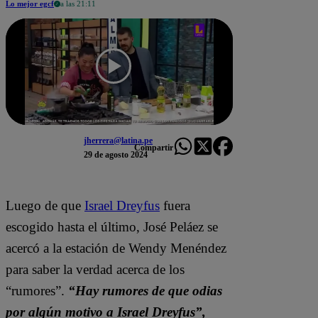
Lo mejor egcf
a las 21:11
jherrera@latina.pe
Compartir
29 de agosto 2024
Luego de que
Israel Dreyfus
fuera
escogido hasta el último, José Peláez se
acercó a la estación de Wendy Menéndez
para saber la verdad acerca de los
“rumores”.
“Hay rumores de que odias
por algún motivo a Israel Dreyfus”,