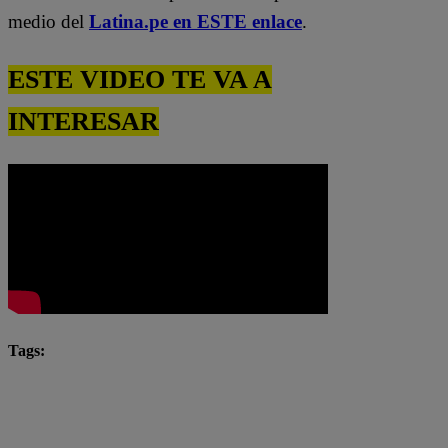
medio del
Latina.pe en ESTE enlace
.
ESTE VIDEO TE VA A
INTERESAR
Tags:
El Gran Chef Famosos
El Gran Chef Famosos completo
El Gran Chef Famosos: La Academia