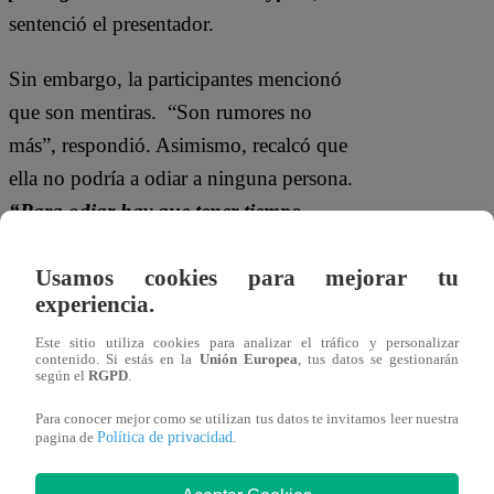
sentenció el presentador.
Sin embargo, la participantes mencionó
que son mentiras.
“Son rumores no
más”, respondió. Asimismo, recalcó que
ella no podría a odiar a ninguna persona.
“Para odiar hay que tener tiempo,
señor. Yo no tengo tiempo”,
sentenció.
Usamos cookies para mejorar tu
experiencia.
Este sitio utiliza cookies para analizar el tráfico y personalizar
contenido. Si estás en la
Unión Europea
, tus datos se gestionarán
según el
RGPD
.
Para conocer mejor como se utilizan tus datos te invitamos leer nuestra
Política de privacidad
pagina de
.