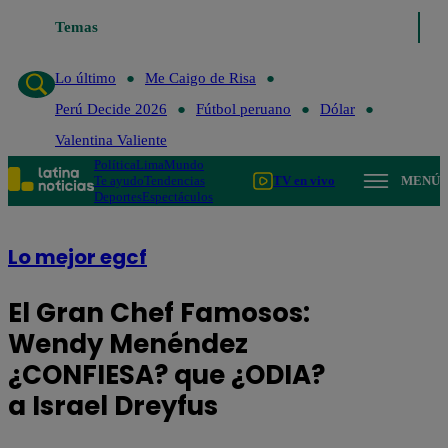
Me Caigo de Risa
Temas
Perú Decide 2026
Fútbol peruano
Dólar
Valentin
Lo último
Me Caigo de Risa
Perú Decide 2026
Fútbol peruano
Dólar
Valentina Valiente
Política
Lima
Mundo
Te ayudo
Tendencias
TV en vivo
MENÚ
Deportes
Espectáculos
Lo mejor egcf
El Gran Chef Famosos:
Wendy Menéndez
¿CONFIESA? que ¿ODIA?
a Israel Dreyfus