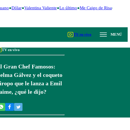
uano
Dólar
Valentina Valiente
Lo último
Me Caigo de Risa
Perú Dec
TV en vivo
MENÚ
TV en vivo
l Gran Chef Famosos:
elma Gálvez y el coqueto
iropo que le lanza a Emil
aime, ¿qué le dijo?