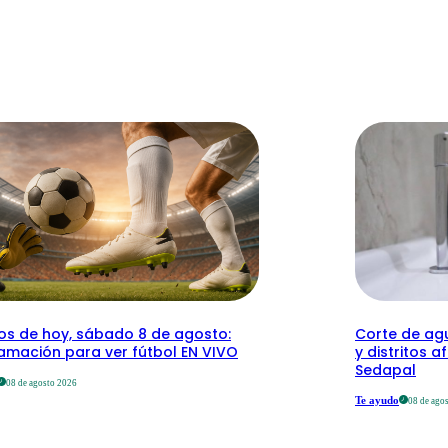
dos de hoy, sábado 8 de agosto:
Corte de agu
amación para ver fútbol EN VIVO
y distritos a
Sedapal
08 de agosto 2026
Te ayudo
08 de ago