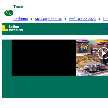
Temas
Lo último
Me Caigo de Risa
Perú Decide 2026
Fút
Po