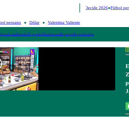
Lo último
Me Caigo de Risa
Perú Decide 2026
Fútbol per
bol peruano
Dólar
Valentina Valiente
lítica
Lima
Mundo
Te ayudo
Tendencias
Deportes
Espectáculos
E
Z
p
J