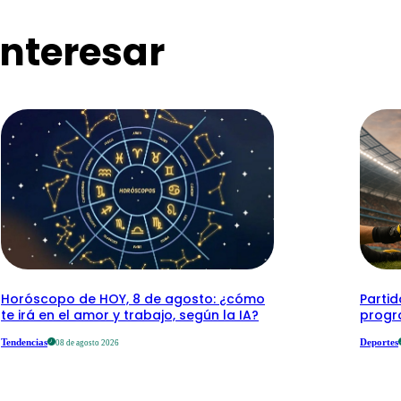
nteresar
Horóscopo de HOY, 8 de agosto: ¿cómo
Parti
te irá en el amor y trabajo, según la IA?
progr
Tendencias
Deportes
08 de agosto 2026