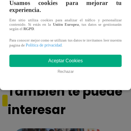
Usamos cookies para mejorar tu
experiencia.
Este sitio utiliza cookies para analizar el tráfico y personalizar
contenido. Si estás en la
Unión Europea
, tus datos se gestionarán
según el
RGPD
.
Para conocer mejor como se utilizan tus datos te invitamos leer nuestra
¿Por qué Nelly Rossinelli se volvió viral
La ca
Política de privacidad
pagina de
.
antes de Navidad?
conmo
Aceptar Cookies
Rechazar
También te puede
interesar