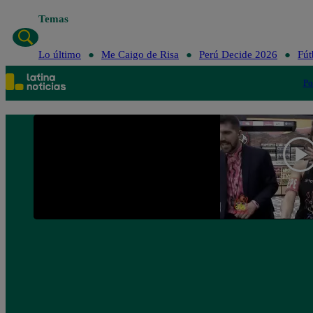
Temas
Lo último
Me Caigo de Risa
Perú Decide 2026
Fút
Po