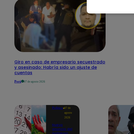
Giro en caso de empresario secuestrado
y asesinado: Habría sido un ajuste de
cuentas
Perú
07 de agosto 2026
Política
07 de
agosto
2026
Nuevo
anuncio del
Gobierno