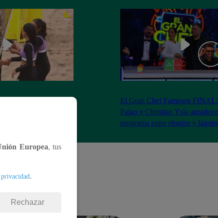
RA: José Peláez
El Gran Chef Famosos FINAL:
 se rapa tras la victoria
Palao y Christian Ysla agradece
AO
programa entre elogios y lágrim
Unión Europea
, tus
.
 privacidad
Rechazar