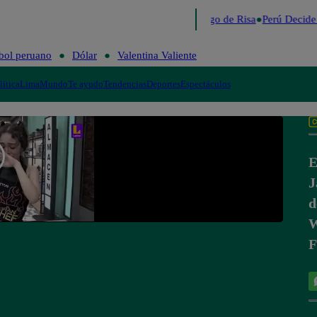
Lo último
Me Caigo de Risa
Perú Decide
bol peruano
Dólar
Valentina Valiente
lítica
Lima
Mundo
Te ayudo
Tendencias
Deportes
Espectáculos
E
J
d
W
F