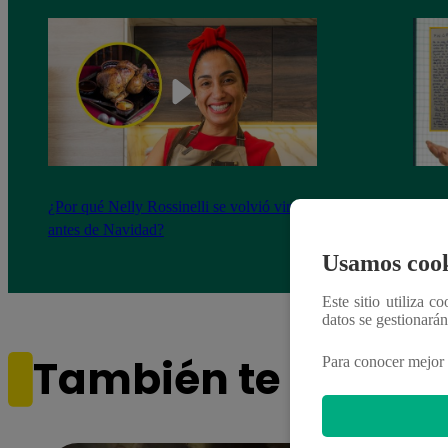
¿Por qué Nelly Rossinelli se volvió viral
La ca
antes de Navidad?
conmo
Usamos cook
Este sitio utiliza c
datos se gestionará
También te puede i
Para conocer mejor 