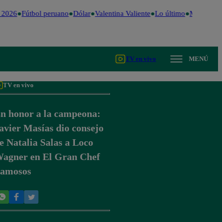
 2026
Fútbol peruano
Dólar
Valentina Valiente
Lo último
Me Caigo d
TV en vivo
MENÚ
TV en vivo
n honor a la campeona:
avier Masías dio consejo
e Natalia Salas a Loco
agner en El Gran Chef
amosos