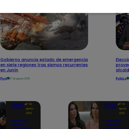
Gobierno anuncia estado de emergencia
Elecci
en siete regiones tras sismos recurrentes
proye
en Junín
alcal
Perú
Política
07 de agosto 2026
Valentina
Valentina
07 de
07 de
Valiente
Valiente
agosto
agosto
2026
2026
Valentina
Valentina
Valiente
Valiente
capítulo 110:
capítulo 110: