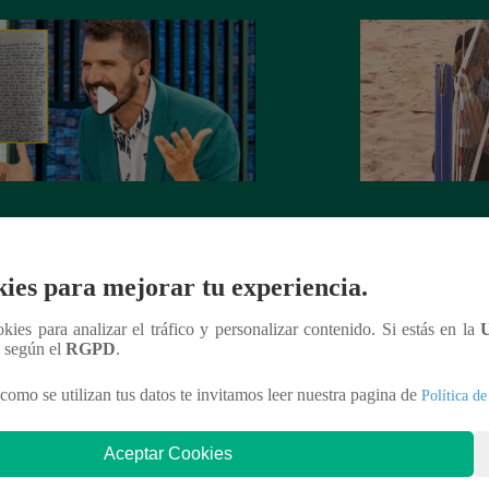
rta de despedida de José Peláez que
Hombre de PALAB
vió a los fans de “El Gran Chef”
cumple su apuesta y
de STEVE PAL
ies para mejorar tu experiencia.
ookies para analizar el tráfico y personalizar contenido. Si estás en la
n según el
RGPD
.
nteresar
como se utilizan tus datos te invitamos leer nuestra pagina de
Política de
Aceptar Cookies