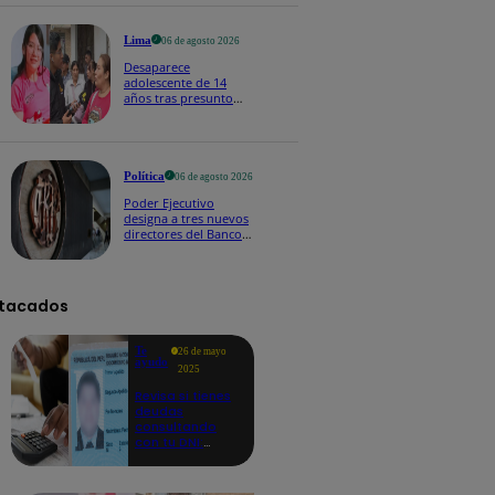
2026
Lima
06 de agosto 2026
Desaparece
adolescente de 14
años tras presunto
contacto con falso
menor en Roblox
Política
06 de agosto 2026
Poder Ejecutivo
designa a tres nuevos
directores del Banco
Central de Reserva:
¿quiénes son?
tacados
Te
26 de mayo
ayudo
2025
Revisa si tienes
deudas
consultando
con tu DNI:
aquí los
detalles