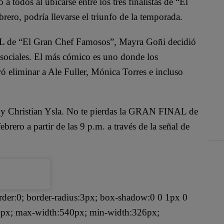
a todos al ubicarse entre los tres finalistas de “El
ero, podría llevarse el triunfo de la temporada.
AL de “El Gran Chef Famosos”, Mayra Goñi decidió
 sociales. El más cómico es uno donde los
ó eliminar a Ale Fuller, Mónica Torres e incluso
no y Christian Ysla. No te pierdas la GRAN FINAL de
ero a partir de las 9 p.m. a través de la señal de
rder:0; border-radius:3px; box-shadow:0 0 1px 0
: 1px; max-width:540px; min-width:326px;