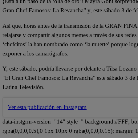
¡Está a un paso de la ‘olla de oro’! Mayra Goñi sorprendió 
Gran Chef Famosos: La Revancha” y, este sábado 3 de febr
Así que, horas antes de la transmisión de la GRAN FIN
relajarse y compartir algunos memes a través de sus redes
‘chefcitos’ la han nombrado como ‘la muerte’ porque logr
exponer a los camarógrafos.
Y, este sábado, podría llevarse por delante a Tilsa Loza
“El Gran Chef Famosos: La Revancha” este sábado 3 de febr
Latina Televisión.
Ver esta publicación en Instagram
data-instgrm-version="14" style=" background:#FFF; bo
rgba(0,0,0,0.5),0 1px 10px 0 rgba(0,0,0,0.15); margin