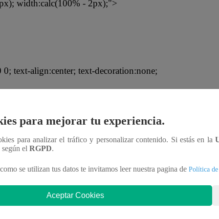
px); width:calc(100% - 2px);">
; text-align:center; text-decoration:none;
ies para mejorar tu experiencia.
ookies para analizar el tráfico y personalizar contenido. Si estás en la
n según el
RGPD
.
como se utilizan tus datos te invitamos leer nuestra pagina de
Política de
Aceptar Cookies