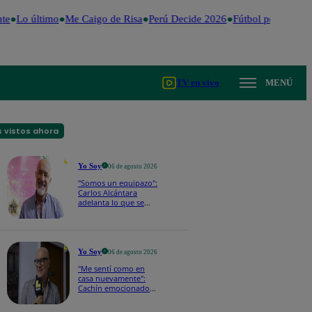
e
Lo último
Me Caigo de Risa
Perú Decide 2026
Fútbol peruano
Dó
TV en vivo
MENÚ
 vistos ahora
Yo Soy
06 de agosto 2026
"Somos un equipazo":
Carlos Alcántara
adelanta lo que se
viene en la nueva
temporada de Yo Soy
2026
Yo Soy
06 de agosto 2026
"Me sentí como en
casa nuevamente":
Cachín emocionado
con las novedades de
los castings de Yo Soy