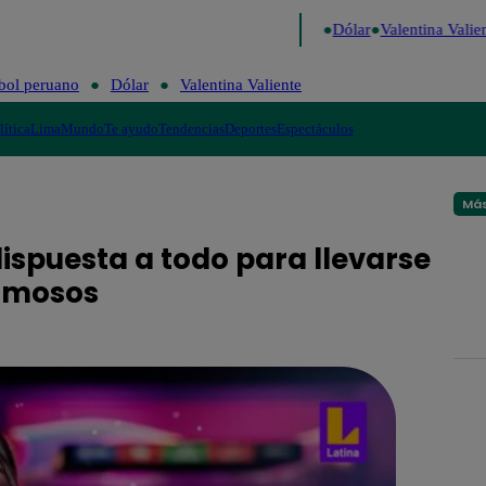
o de Risa
Perú Decide 2026
Fútbol peruano
Dólar
Valentina Valient
bol peruano
Dólar
Valentina Valiente
lítica
Lima
Mundo
Te ayudo
Tendencias
Deportes
Espectáculos
Más
spuesta a todo para llevarse
Famosos