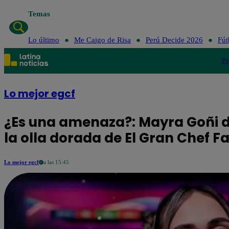
Temas
Lo último
Me Caig
Lo último
Me Caigo de Risa
Perú Decide 2026
Fút
Po
Lo mejor egcf
¿Es una amenaza?: Mayra Goñi di
la olla dorada de El Gran Chef 
Lo mejor egcf
a las 15:45