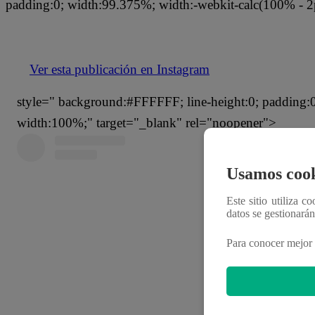
padding:0; width:99.375%; width:-webkit-calc(100% - 2
Ver esta publicación en Instagram
style=" background:#FFFFFF; line-height:0; padding:0 0
width:100%;" target="_blank" rel="noopener">
Usamos cook
Este sitio utiliza c
datos se gestionará
Para conocer mejor 