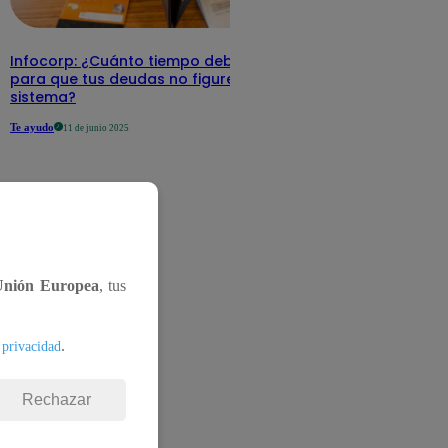
Infocorp: ¿Cuánto tiempo debe pasar
para que tus deudas no figuren en su
sistema?
Te ayudo
11 de junio 2025
Unión Europea
, tus
.
 privacidad
Rechazar