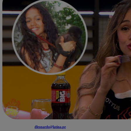
dleonardo@latina.pe