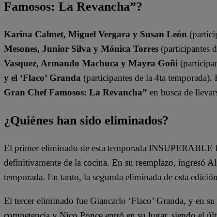
Famosos: La Revancha”?
Karina Calmet, Miguel Vergara y Susan León
(partici
Mesones, Junior Silva y Mónica Torres
(participantes 
Vasquez, Armando Machuca y Mayra Goñi
(participa
y el ‘Flaco’ Granda
(participantes de la 4ta temporada).
Gran Chef Famosos: La Revancha”
en busca de llevars
¿Quiénes han sido eliminados?
El primer eliminado de esta temporada INSUPERABLE fu
definitivamente de la cocina. En su reemplazo, ingresó A
temporada. En tanto, la segunda eliminada de esta edició
El tercer eliminado fue Giancarlo ‘Flaco’ Granda, y en su
competencia y Nico Ponce entró en su lugar, siendo el últ