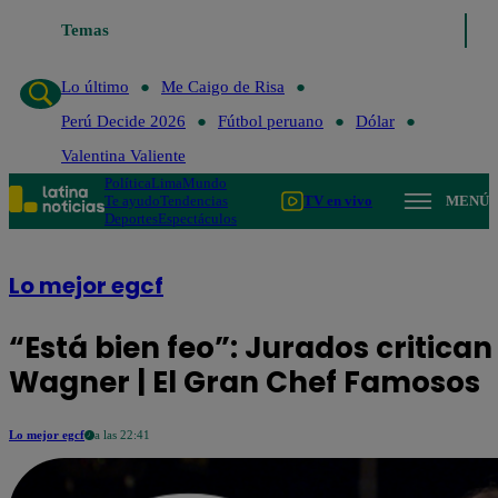
Temas
Lo último
Me Caigo de Ri
Lo último
Me Caigo de Risa
Perú Decide 2026
Fútbol peruano
Dólar
Valentina Valiente
Política
Lima
Mundo
Te ayudo
Tendencias
TV en vivo
MENÚ
Deportes
Espectáculos
Lo mejor egcf
“Está bien feo”: Jurados critica
Wagner | El Gran Chef Famosos
Lo mejor egcf
a las 22:41