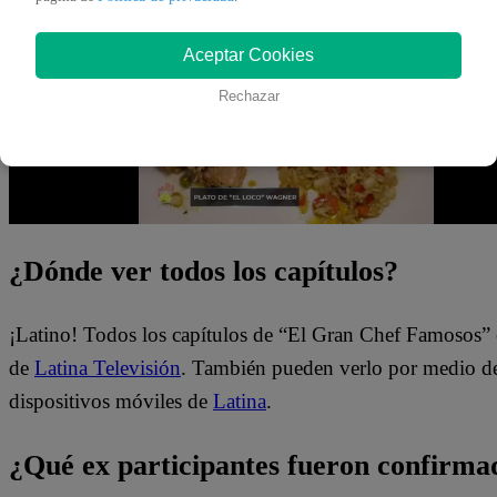
uno de ellos se salvará de la Noche de Sentencia.
Aceptar Cookies
Rechazar
¿Dónde ver todos los capítulos?
¡Latino! Todos los capítulos de “El Gran Chef Famosos” 
de
Latina Televisión
. También pueden verlo por medio del
dispositivos móviles de
Latina
.
¿Qué ex participantes fueron confirma