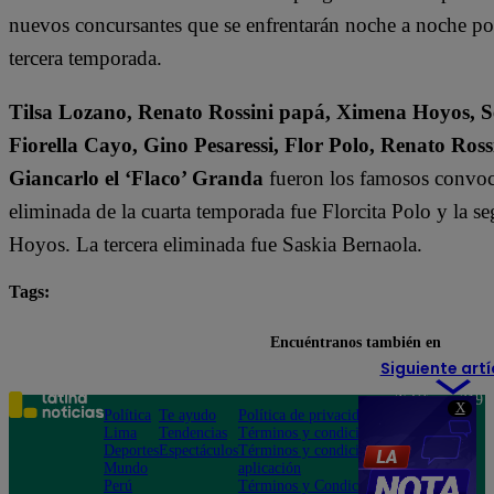
nuevos concursantes que se enfrentarán noche a noche por l
tercera temporada.
Tilsa Lozano, Renato Rossini papá, Ximena Hoyos, Se
Fiorella Cayo, Gino Pesaressi, Flor Polo, Renato Ross
Giancarlo el ‘Flaco’ Granda
fueron los famosos convoca
eliminada de la cuarta temporada fue Florcita Polo y la s
Hoyos. La tercera eliminada fue Saskia Bernaola.
Tags:
destacada minuto
El Gran Chef Famosos
Encuéntranos también en
Siguiente artí
Teléfono: 219
X
Política
Te ayudo
Política de privacidad
1000
Lima
Tendencias
Términos y condiciones
Av. San
Deportes
Espectáculos
Términos y condiciones
Felipe 968
Mundo
aplicación
Jesús María
Perú
Términos y Condiciones