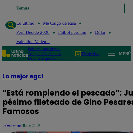
Temas
Lo último
Me Caigo de Risa
Perú Decide 2026
Fútbol
Lo último
Me Caigo de Risa
Perú Decide 2026
Fútbol peruano
Dólar
Valentina Valiente
Política
Lima
Mundo
Te ayudo
Tendencias
TV en vivo
MENÚ
Deportes
Espectáculos
Lo mejor egcf
“Está rompiendo el pescado”: J
pésimo fileteado de Gino Pesares
Famosos
Lo mejor egcf
a las 20:58