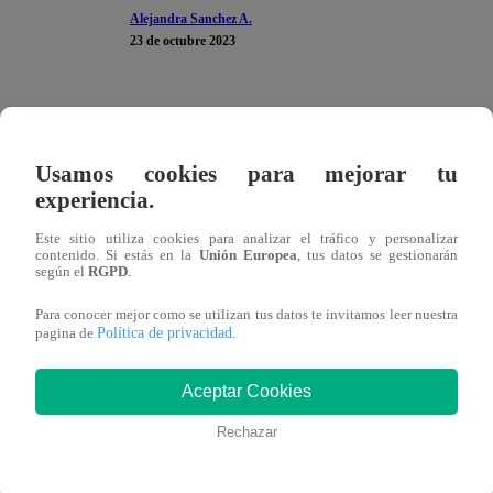
Alejandra Sanchez A.
23 de octubre 2023
El segundo plato de este lunes en “El Gran Chef Famosos
Por ende, los participantes debían filetear el pescado para
Usamos cookies para mejorar tu
supervisar a Gino Pesaressi, el jurado quedó completame
experiencia.
Al ver cómo trataba al animal marino, Nelly Rossinelli a
Este sitio utiliza cookies para analizar el tráfico y personalizar
contenido. Si estás en la
Unión Europea
, tus datos se gestionarán
las esperanzas no se perdieron porque vieron que su invi
según el
RGPD
.
cosas bien. “Pero ella entiendo que sí cocina”, agregó Jav
Para conocer mejor como se utilizan tus datos te invitamos leer nuestra
Política de privacidad
pagina de
.
Este lunes 23 de octubre, se emite un nuevo episodio de 
Famosos”. Tilsa Lozano, Gino Pesaressi, Renato Rossini, 
Aceptar Cookies
en la cocina para definir quiénes pasaran a la Noche de S
Rechazar